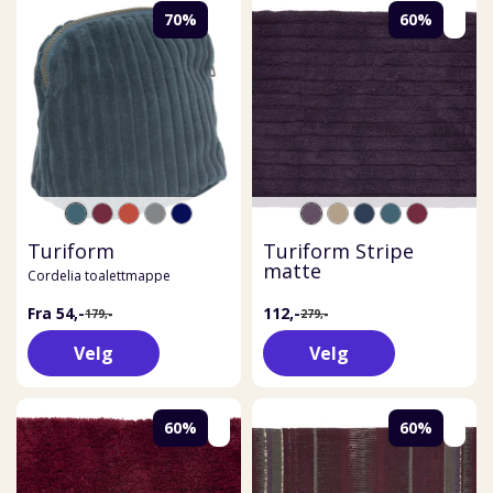
70%
60%
Turiform
Turiform Stripe
matte
Cordelia toalettmappe
Fra 54,-
112,-
179,-
279,-
Velg
Velg
60%
60%