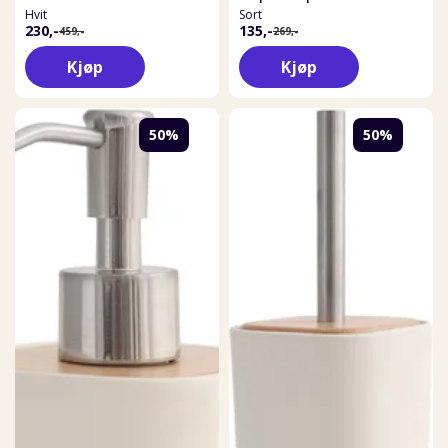
Hvit
Sort
230,-
135,-
459,-
269,-
Kjøp
Kjøp
50%
50%