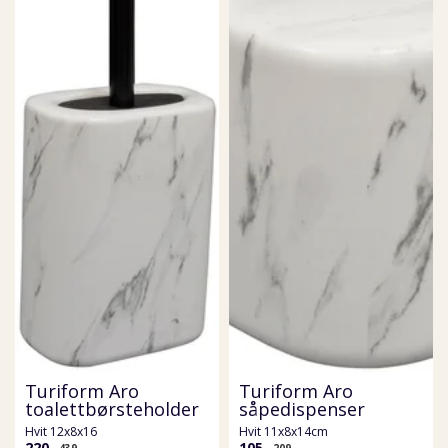
Turiform Aro
Turiform Aro
toalettbørsteholder
såpedispenser
Hvit 12x8x16
Hvit 11x8x14cm
220,-
105,-
439,-
209,-