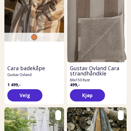
Cara badekåpe
Gustav Ovland Cara
strandhåndkle
Gustav Ovland
86x150 Rust
1 499,-
499,-
Velg
Kjøp