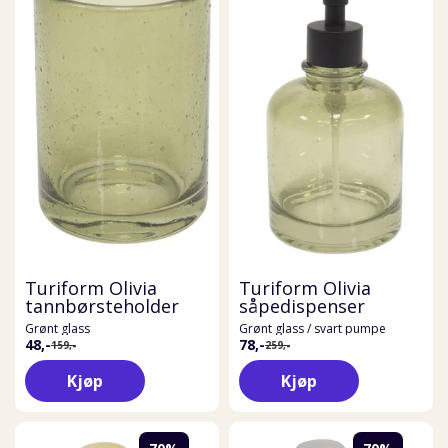
Turiform Olivia
Turiform Olivia
tannbørsteholder
såpedispenser
Grønt glass
Grønt glass / svart pumpe
48,-
78,-
159,-
259,-
Kjøp
Kjøp