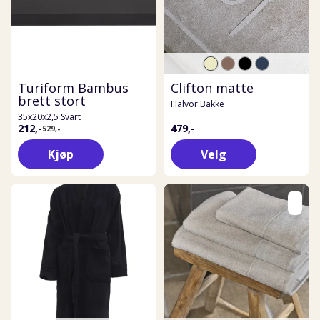
Turiform Bambus
Clifton matte
brett stort
Halvor Bakke
35x20x2,5 Svart
212,-
479,-
529,-
Kjøp
Velg