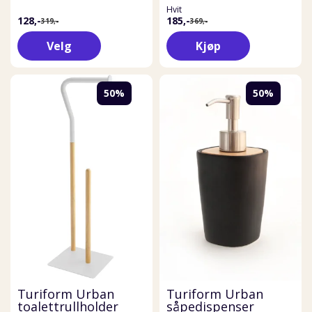
Hvit
128,-
185,-
319,-
369,-
Velg
Kjøp
50%
50%
Turiform Urban
Turiform Urban
toalettrullholder
såpedispenser