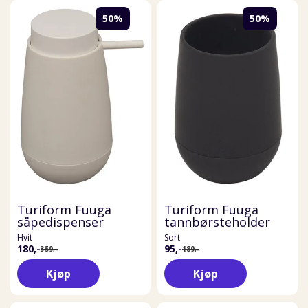
50%
50%
Turiform Fuuga
Turiform Fuuga
såpedispenser
tannbørsteholder
Hvit
Sort
180,-
95,-
359,-
189,-
Kjøp
Kjøp