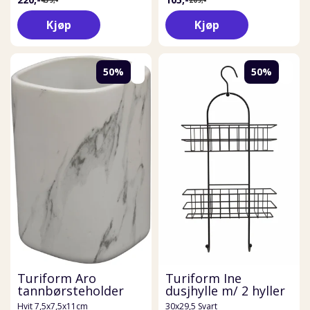
Kjøp
Kjøp
50%
50%
Turiform Aro
Turiform Ine
tannbørsteholder
dusjhylle m/ 2 hyller
Hvit 7,5x7,5x11cm
30x29,5 Svart