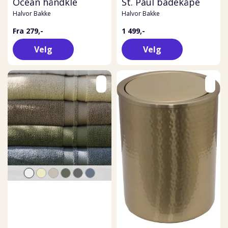
Ocean håndkle
St. Paul badekåpe
Halvor Bakke
Halvor Bakke
Fra 279,-
1 499,-
Velg
Velg