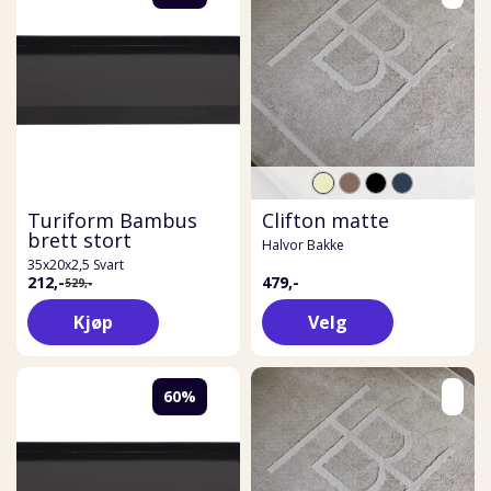
Turiform Bambus
Clifton matte
brett stort
Halvor Bakke
35x20x2,5 Svart
212,-
479,-
529,-
Kjøp
Velg
60%