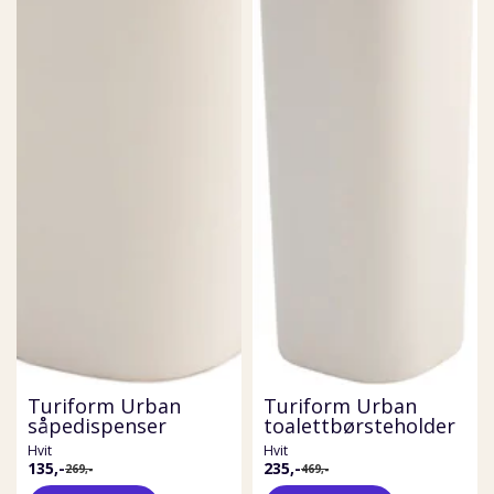
Turiform Urban
Turiform Urban
såpedispenser
toalettbørsteholder
Hvit
Hvit
135,-
235,-
269,-
469,-