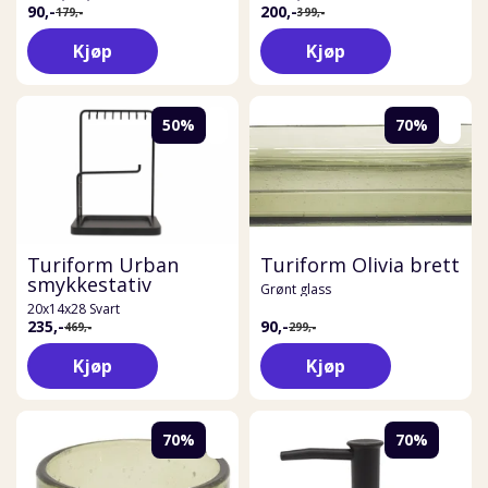
90,-
200,-
179,-
399,-
Kjøp
Kjøp
50%
70%
Turiform Urban
Turiform Olivia brett
smykkestativ
Grønt glass
20x14x28 Svart
235,-
90,-
469,-
299,-
Kjøp
Kjøp
70%
70%