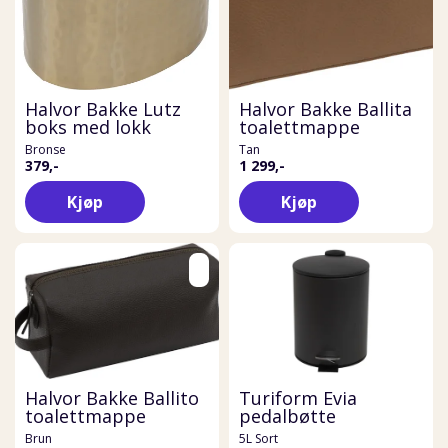
Halvor Bakke Lutz
Halvor Bakke Ballita
boks med lokk
toalettmappe
Bronse
Tan
379,-
1 299,-
Kjøp
Kjøp
Halvor Bakke Ballito
Turiform Evia
toalettmappe
pedalbøtte
Brun
5L Sort