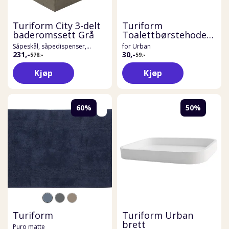
Turiform City 3-delt
Turiform
baderomssett Grå
Toalettbørstehode
sort
Såpeskål, såpedispenser,
for Urban
tannbørsteholde
231,-
30,-
578,-
59,-
Kjøp
Kjøp
60%
50%
Turiform
Turiform Urban
brett
Puro matte