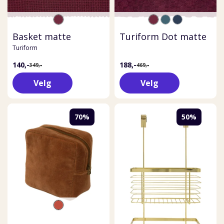
Basket matte
Turiform Dot matte
Turiform
140,-
188,-
349,-
469,-
Velg
Velg
70%
50%