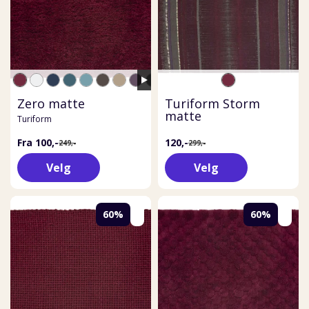
Zero matte
Turiform Storm
matte
Turiform
Fra 100,-
120,-
249,-
299,-
Velg
Velg
60%
60%