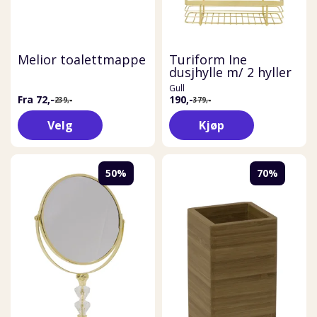
Melior toalettmappe
Turiform Ine
dusjhylle m/ 2 hyller
Gull
Fra 72,-
190,-
239,-
379,-
Velg
Kjøp
50%
70%