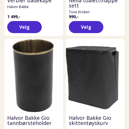
Verbier badekåpe
Nelia toalettmappe
sett
Halvor Bakke
Tone Kroken
1 499,-
990,-
Velg
Velg
Halvor Bakke Gio
Halvor Bakke Gio
tannbørsteholder
skittentøyskurv