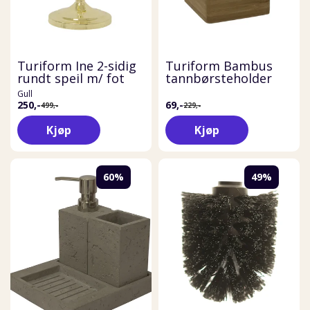
Turiform Ine 2-sidig
Turiform Bambus
rundt speil m/ fot
tannbørsteholder
Gull
250,-
69,-
499,-
229,-
Kjøp
Kjøp
60%
49%