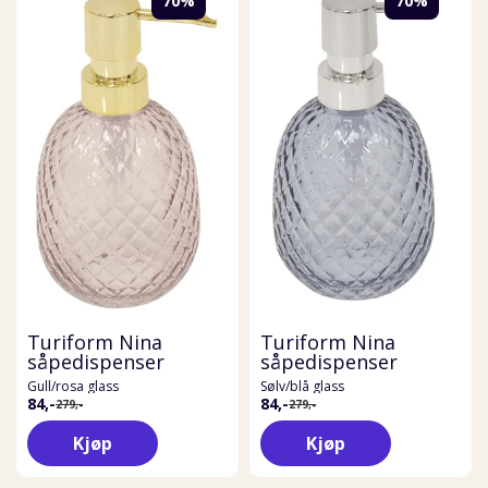
70%
70%
Turiform Nina
Turiform Nina
såpedispenser
såpedispenser
Gull/rosa glass
Sølv/blå glass
84,-
84,-
279,-
279,-
Kjøp
Kjøp