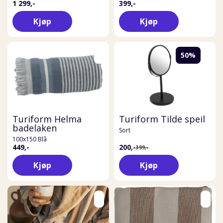
1 299,-
399,-
Kjøp
Kjøp
50%
Turiform Helma
Turiform Tilde speil
badelaken
Sort
100x150 Blå
449,-
200,-
399,-
Kjøp
Kjøp