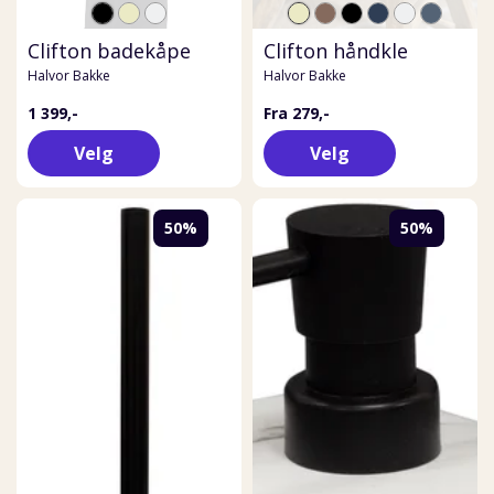
Clifton badekåpe
Clifton håndkle
Halvor Bakke
Halvor Bakke
1 399,-
Fra 279,-
Velg
Velg
50%
50%