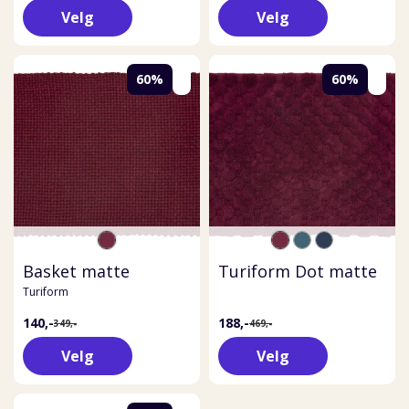
Velg
Velg
60%
60%
Basket matte
Turiform Dot matte
Turiform
140,-
188,-
349,-
469,-
Velg
Velg