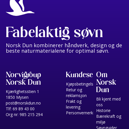
Fabelaktig søvn
Norsk Dun kombinerer håndverk, design og de
beste naturmaterialene for optimal søvn.
Norvigroup
Kundeservice
Om
Norsk Dun
Norsk
Kjøpsbetingelser
Dun
Retur og
Kjærlighetsstien 1
reklamsjon
1850 Mysen
Bli kjent med
Frakt og
post@norskdun.no
oss
levering
Tlf: 69 89 43 00
Historie
Personvernerklæring
Org nr: 985 215 294
Bærekraft og
miljø
Søvnguider