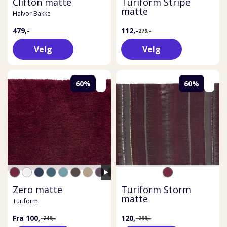
Clifton matte
Turiform Stripe
matte
Halvor Bakke
479,-
112,-
279,-
Velg
Velg
60%
60%
Zero matte
Turiform Storm
matte
Turiform
Fra 100,-
120,-
249,-
299,-