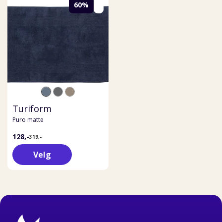
60%
Turiform
Puro matte
128,-
319,-
Velg