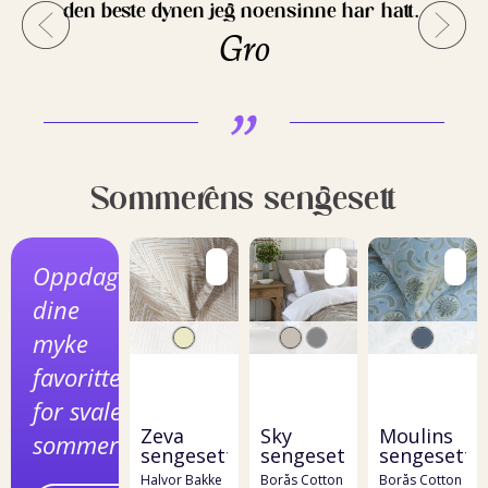
den beste dynen jeg noensinne har hatt.
Gro
Sommerens sengesett
Oppdag
dine
myke
favoritter
for svale
Zeva
Sky
Moulins
sommernetter
sengesett
sengesett
sengesett
Halvor Bakke
Borås Cotton
Borås Cotton