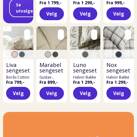
Fra 1 799,-
Fra 1 290,-
Fra 999,-
Se
utvalget
Velg
Velg
Velg
Liva
Marabel
Luno
Nox
sengesett
sengesett
sengesett
sengesett
Borås Cotton
Gustav
Halvor Bakke
Halvor Bakke
Ovland
Fra 799,-
Fra 899,-
Fra 1 299,-
Fra 1 299,-
Velg
Velg
Velg
Velg