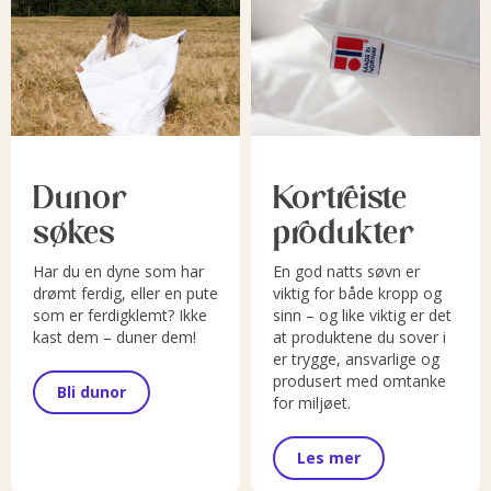
Dunor
Kortreiste
søkes
produkter
Har du en dyne som har
En god natts søvn er
drømt ferdig, eller en pute
viktig for både kropp og
som er ferdigklemt? Ikke
sinn – og like viktig er det
kast dem – duner dem!
at produktene du sover i
er trygge, ansvarlige og
produsert med omtanke
Bli dunor
for miljøet.
Les mer