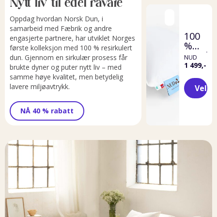
Nytt liv til edel råvare
Oppdag hvordan Norsk Dun, i
samarbeid med Fæbrik og andre
100
engasjerte partnere, har utviklet Norges
%
første kolleksjon med 100 % resirkulert
resirku
dun. Gjennom en sirkulær prosess får
NUD
dunpu
1 499,-
brukte dyner og puter nytt liv – med
samme høye kvalitet, men betydelig
lavere miljøavtrykk.
Velg
NÅ 40 % rabatt