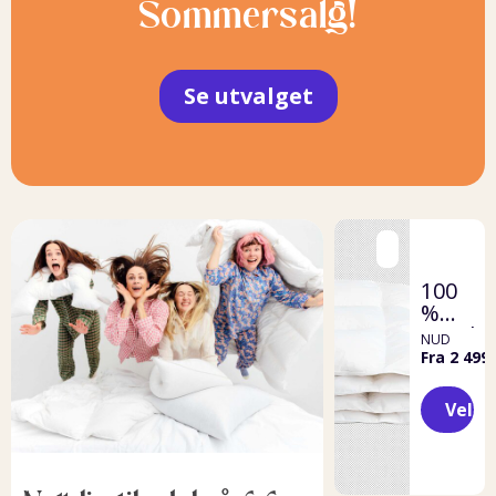
Sommersalg!
Se utvalget
100
%
resirku
NUD
dundy
Fra 2 499,
Velg