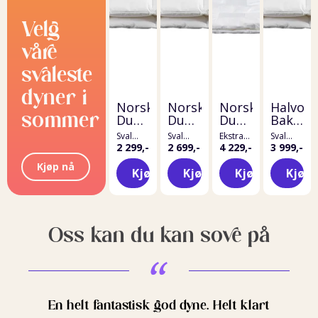
Velg
våre
svaleste
dyner i
Norsk
Norsk
Norsk
Halvor
sommer
Dun
Dun
Dun
Bakke
70 %
90 %
100
100
Sval
Sval
Ekstra
Sval
andedundyne
andedundyne
%
%
140x200
140x200
sval
140x200
2 299,-
2 699,-
4 229,-
3 999,-
320g
280g
140x200
280g
andedundyne
Andedu
100g
Kjøp nå
Kjøp
Kjøp
Kjøp
Kjøp
Oss kan du kan sove på
En helt fantastisk god dyne. Helt klart