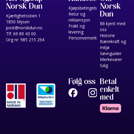
Norsk Dun
Norsk
Kjøpsbetingelser
Dun
Retur og
Kjærlighetsstien 1
reklamsjon
1850 Mysen
Bli kjent med
Frakt og
post@norskdun.no
oss
levering
Tlf: 69 89 43 00
Historie
Personvernerklæring
Org nr: 985 215 294
Bærekraft og
miljø
Søvnguider
Merkevarer
Salg
Følg oss
Betal
enkelt
med