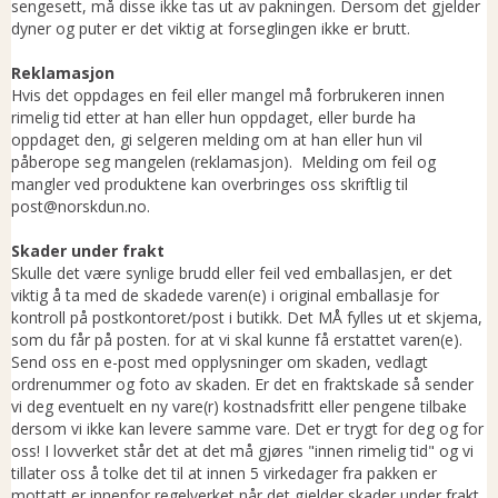
sengesett, må disse ikke tas ut av pakningen. Dersom det gjelder
dyner og puter er det viktig at forseglingen ikke er brutt.
Reklamasjon
Hvis det oppdages en feil eller mangel må forbrukeren innen
rimelig tid etter at han eller hun oppdaget, eller burde ha
oppdaget den, gi selgeren melding om at han eller hun vil
påberope seg mangelen (reklamasjon). Melding om feil og
mangler ved produktene kan overbringes oss skriftlig til
post@norskdun.no.
Skader under frakt
Skulle det være synlige brudd eller feil ved emballasjen, er det
viktig å ta med de skadede varen(e) i original emballasje for
kontroll på postkontoret/post i butikk. Det MÅ fylles ut et skjema,
som du får på posten. for at vi skal kunne få erstattet varen(e).
Send oss en e-post med opplysninger om skaden, vedlagt
ordrenummer og foto av skaden. Er det en fraktskade så sender
vi deg eventuelt en ny vare(r) kostnadsfritt eller pengene tilbake
dersom vi ikke kan levere samme vare. Det er trygt for deg og for
oss! I lovverket står det at det må gjøres "innen rimelig tid" og vi
tillater oss å tolke det til at innen 5 virkedager fra pakken er
mottatt er innenfor regelverket når det gjelder skader under frakt.