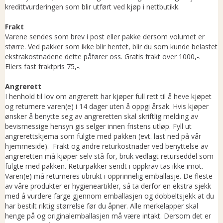
kredittvurderingen som blir utført ved kjøp i nettbutikk.
Frakt
Varene sendes som brev i post eller pakke dersom volumet er
større. Ved pakker som ikke blir hentet, blir du som kunde belastet
ekstrakostnadene dette påfører oss. Gratis frakt over 1000,-.
Ellers fast fraktpris 75,-.
Angrerett
I henhold til lov om angrerett har kjøper full rett til å heve kjøpet
og returnere varen(e) i 14 dager uten å oppgi årsak. Hvis kjøper
ønsker å benytte seg av angreretten skal skriftlig melding av
bevismessige hensyn gis selger innen fristens utløp. Fyll ut
angrerettskjema som fulgte med pakken (evt. last ned på vår
hjemmeside). Frakt og andre returkostnader ved benyttelse av
angreretten må kjøper selv stå for, bruk vedlagt returseddel som
fulgte med pakken. Returpakker sendt i oppkrav tas ikke imot.
Varen(e) må returneres ubrukt i opprinnelig emballasje. De fleste
av våre produkter er hygieneartikler, så ta derfor en ekstra sjekk
med å vurdere farge gjennom emballasjen og dobbeltsjekk at du
har bestilt riktig størrelse før du åpner. Alle merkelapper skal
henge på og originalemballasjen må være intakt. Dersom det er