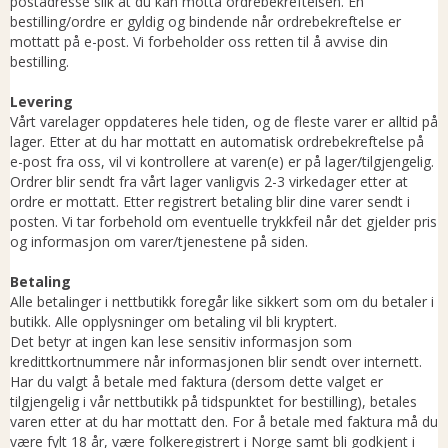
postadresse slik at du kan motta ordrebekreftelsen. En
bestilling/ordre er gyldig og bindende når ordrebekreftelse er
mottatt på e-post. Vi forbeholder oss retten til å avvise din
bestilling.
Levering
Vårt varelager oppdateres hele tiden, og de fleste varer er alltid på
lager. Etter at du har mottatt en automatisk ordrebekreftelse på
e-post fra oss, vil vi kontrollere at varen(e) er på lager/tilgjengelig.
Ordrer blir sendt fra vårt lager vanligvis 2-3 virkedager etter at
ordre er mottatt. Etter registrert betaling blir dine varer sendt i
posten. Vi tar forbehold om eventuelle trykkfeil når det gjelder pris
og informasjon om varer/tjenestene på siden.
Betaling
Alle betalinger i nettbutikk foregår like sikkert som om du betaler i
butikk. Alle opplysninger om betaling vil bli kryptert.
Det betyr at ingen kan lese sensitiv informasjon som
kredittkortnummere når informasjonen blir sendt over internett.
Har du valgt å betale med faktura (dersom dette valget er
tilgjengelig i vår nettbutikk på tidspunktet for bestilling), betales
varen etter at du har mottatt den. For å betale med faktura må du
være fylt 18 år, være folkeregistrert i Norge samt bli godkjent i