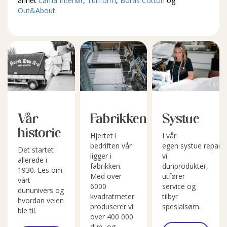
annet
Lama Interiør
,
Turiform
,
Borås Cotton
og
Out&About
.
Vår
Fabrikken
Systue
historie
Hjertet i
I vår
bedriften vår
egen systue repare
Det startet
ligger i
vi
allerede i
fabrikken.
dunprodukter,
1930. Les om
Med over
utfører
vårt
6000
service og
dununivers og
kvadratmeter
tilbyr
hvordan veien
produserer vi
spesialsøm.
ble til.
over 400 000
dun- og