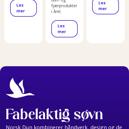
Les
Les
fjærprodukter
mer
mer
i året.
Les
mer
Fabelaktig søvn
Norsk Dun kombinerer håndverk, design og de