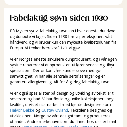
Fabelaktig søvn siden 1930
På Mysen syr vi fabelaktig søvn inn i hver eneste dundyne
og dunpute vi lager. Siden 1930 har vi perfeksjonert vårt
håndverk, og vi bruker kun den mykeste kvalitetsdunen fra
Europa. Vi tenker bærekraft i alt vi gjør.
Vi er Norges eneste sirkulære dunprodusent, og i vår egen
systue reparerer vi dunprodukter, utfører service og tilbyr
spesialsøm. Derfor kan våre kunder sove med god
samvittighet. Vi har alle sentrale sertifiseringer og er
garantert allergivennlig. Alt for å gi deg fabelaktig søvn.
Vi er også spesialister på design og utvikling av tekstiler til
soverom og bad. Vi har flotte og unike kolleksjoner i høy
kvalitet, utviklet i samarbeid med kjente designere som
Halvor Bakke
og
Gustav Ovland
. Tekstilene designes og
utvikles her i Norge av vårt designteam, og produseres i
utlandet. Andre merkenavn som du finner hos oss er blant