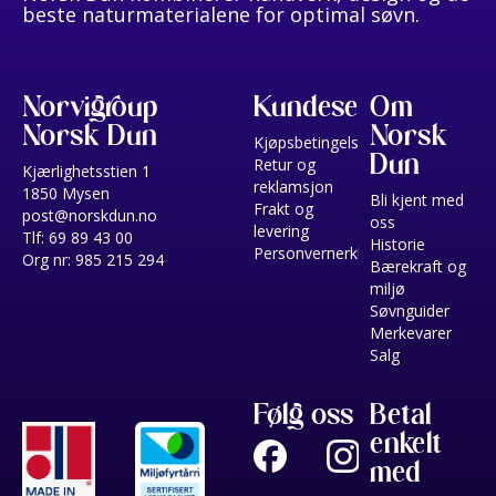
beste naturmaterialene for optimal søvn.
Norvigroup
Kundeservice
Om
Norsk Dun
Norsk
Kjøpsbetingelser
Dun
Retur og
Kjærlighetsstien 1
reklamsjon
1850 Mysen
Bli kjent med
Frakt og
post@norskdun.no
oss
levering
Tlf: 69 89 43 00
Historie
Personvernerklæring
Org nr: 985 215 294
Bærekraft og
miljø
Søvnguider
Merkevarer
Salg
Følg oss
Betal
enkelt
med