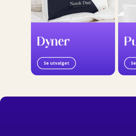
Dyner
P
Se utvalget
Se