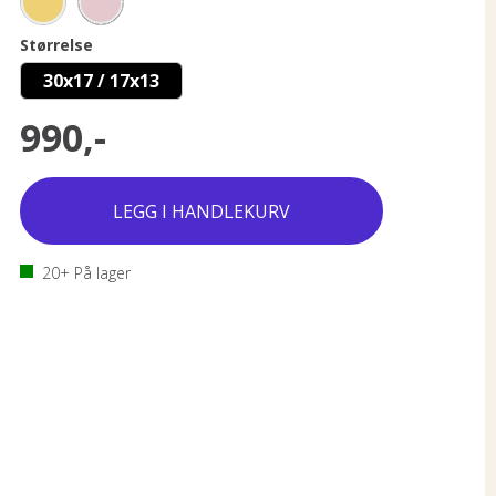
Størrelse
30x17 / 17x13
990,-
20+
På lager