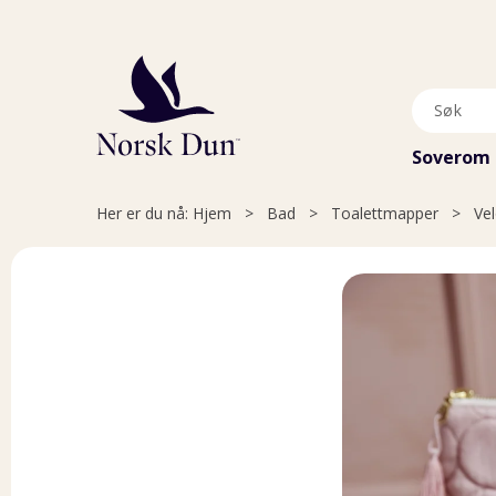
Soverom
Her er du nå:
Hjem
>
Bad
>
Toalettmapper
>
Ve