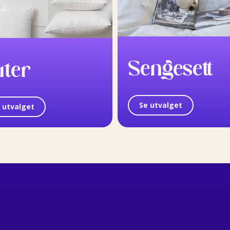
Sengesett
uter
Se utvalget
 utvalget