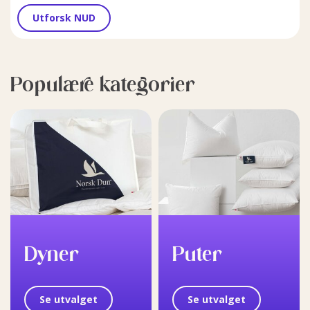
Utforsk NUD
Populære kategorier
Dyner
Puter
Se utvalget
Se utvalget