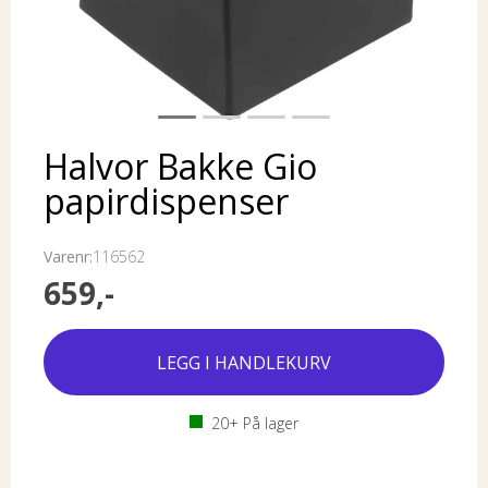
Halvor Bakke Gio
papirdispenser
Varenr:
116562
659,-
20+
På lager