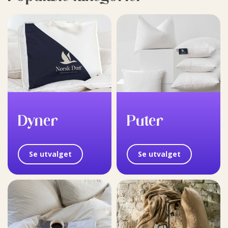
Dyner
Puter
Se utvalget
Se utvalget