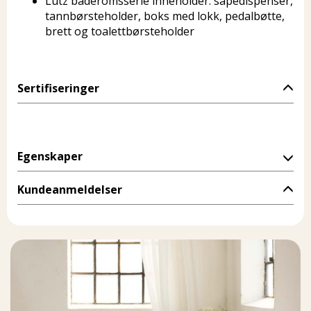
Lutz baderomsserie inneholder: såpedispenser,
tannbørsteholder, boks med lokk, pedalbøtte,
brett og toalettbørsteholder
Sertifiseringer
Egenskaper
Kundeanmeldelser