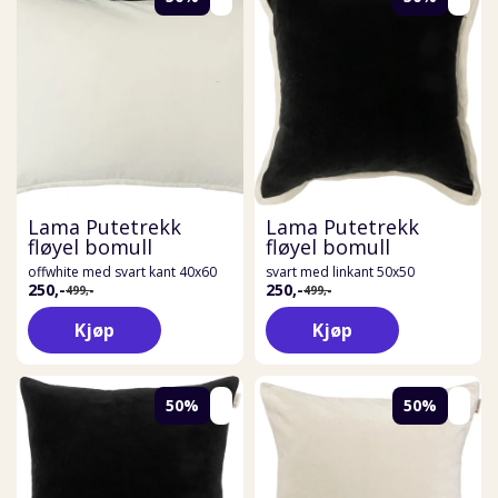
Lama Putetrekk
Lama Putetrekk
fløyel bomull
fløyel bomull
offwhite med svart kant 40x60
svart med linkant 50x50
250,-
250,-
499,-
499,-
Kjøp
Kjøp
50%
50%