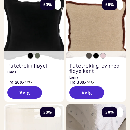
50%
50%
Putetrekk fløyel
Putetrekk grov med
fløyelkant
Lama
Lama
Fra 200,-
Fra 300,-
399,-
599,-
Velg
Velg
50%
50%