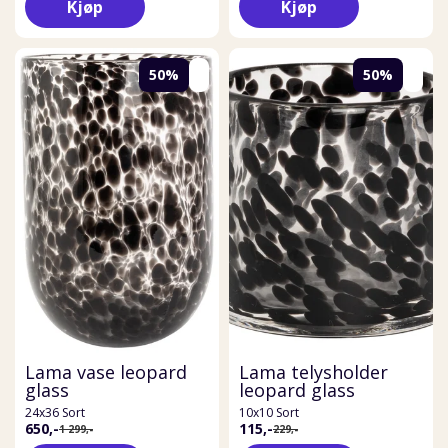
Kjøp
Kjøp
50%
50%
Lama vase leopard
Lama telysholder
glass
leopard glass
24x36 Sort
10x10 Sort
650,-
115,-
1 299,-
229,-