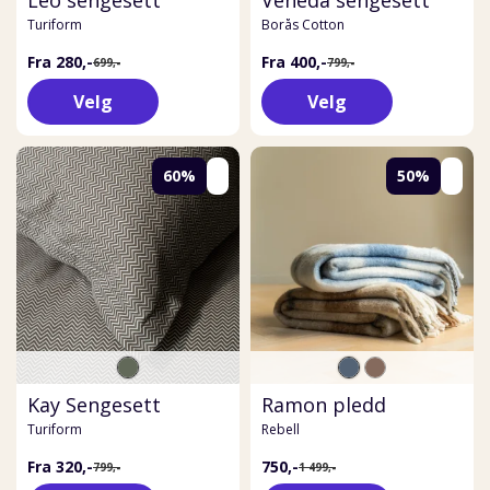
Turiform
Borås Cotton
Fra 280,-
Fra 400,-
699,-
799,-
Velg
Velg
60%
50%
Kay Sengesett
Ramon pledd
Turiform
Rebell
Fra 320,-
750,-
799,-
1 499,-