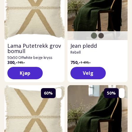
Lama Putetrekk grov
Jean pledd
bomull
Rebell
50x50 Offwhite beige kryss
300,-
750,-
749,-
1 499,-
Kjøp
Velg
60%
50%