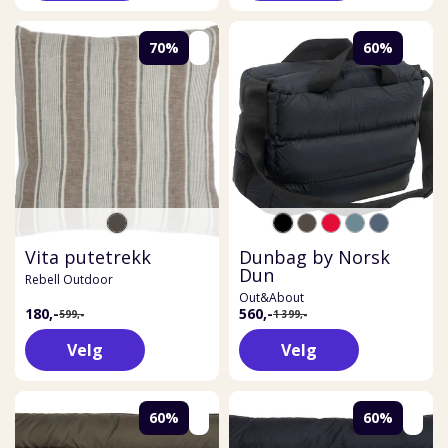
70%
60%
Vita putetrekk
Dunbag by Norsk
Dun
Rebell Outdoor
Out&About
180,-
560,-
599,-
1 399,-
Velg
Velg
60%
60%