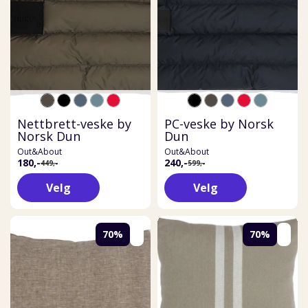
Nettbrett-veske by
PC-veske by Norsk
Norsk Dun
Dun
Out&About
Out&About
180,-
240,-
449,-
599,-
Velg
Velg
70%
70%