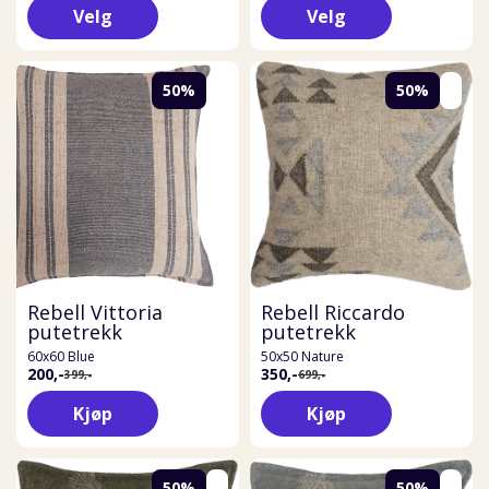
Velg
Velg
50%
50%
Rebell Vittoria
Rebell Riccardo
putetrekk
putetrekk
60x60 Blue
50x50 Nature
200,-
350,-
399,-
699,-
Kjøp
Kjøp
50%
50%