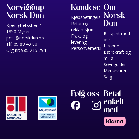
Norvigroup
Kundeservice
Om
Norsk Dun
Norsk
Kjøpsbetingelser
Dun
Retur og
Kjærlighetsstien 1
reklamsjon
1850 Mysen
Bli kjent med
Frakt og
post@norskdun.no
oss
levering
Tlf: 69 89 43 00
Historie
Personvernerklæring
Org nr: 985 215 294
Bærekraft og
miljø
Søvnguider
Merkevarer
Salg
Følg oss
Betal
enkelt
med