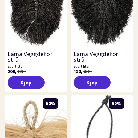
Lama Veggdekor
Lama Veggdekor
strå
strå
svart stor
svart liten
200,-
150,-
399,-
299,-
Kjøp
Kjøp
50%
50%