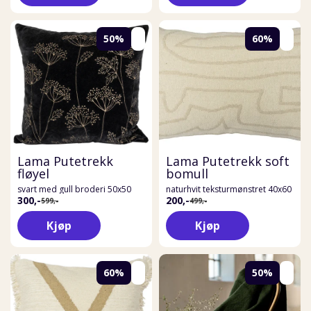
50%
60%
Lama Putetrekk
Lama Putetrekk soft
fløyel
bomull
svart med gull broderi 50x50
naturhvit teksturmønstret 40x60
300,-
200,-
599,-
499,-
Kjøp
Kjøp
60%
50%