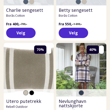
Charlie sengesett
Betty sengesett
Borås Cotton
Borås Cotton
Fra 400,-
Fra 550,-
799,-
1 099,-
Velg
Velg
70%
40%
Utero putetrekk
Nevlunghavn
nattskjorte
Rebell Outdoor