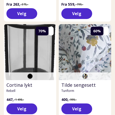
Fra 263,-
Fra 559,-
375,-
799,-
Velg
Velg
70%
60%
Cortina lykt
Tilde sengesett
Rebell
Turiform
447,-
400,-
1 490,-
999,-
Velg
Velg