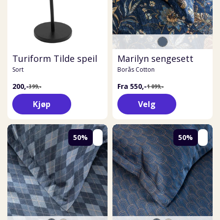
Turiform Tilde speil
Marilyn sengesett
Sort
Borås Cotton
200,-
Fra 550,-
399,-
1 099,-
Kjøp
Velg
50%
50%