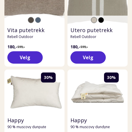
Vita putetrekk
Utero putetrekk
Rebell Outdoor
Rebell Outdoor
180,-
180,-
599,-
599,-
Velg
Velg
30%
30%
Happy
Happy
90 % muscovy dunpute
90 % muscovy dundyne