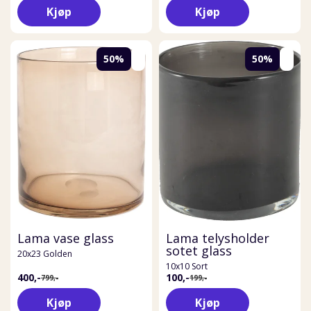
Kjøp
Kjøp
50%
50%
Lama vase glass
Lama telysholder
sotet glass
20x23 Golden
10x10 Sort
400,-
100,-
799,-
199,-
Kjøp
Kjøp