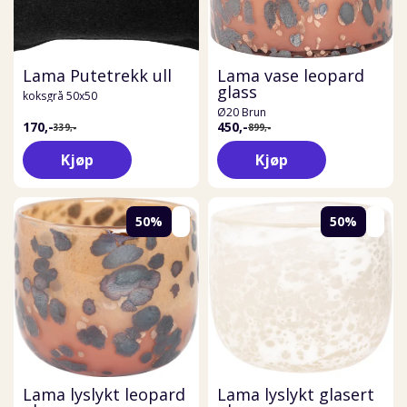
Lama Putetrekk ull
Lama vase leopard
glass
koksgrå 50x50
Ø20 Brun
170,-
450,-
339,-
899,-
Kjøp
Kjøp
50%
50%
Lama lyslykt leopard
Lama lyslykt glasert