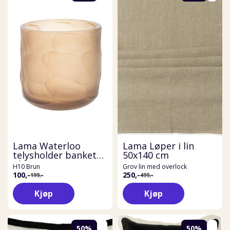
Lama Waterloo
Lama Løper i lin
telysholder banket
50x140 cm
glass
H10 Brun
Grov lin med overlock
100,-
250,-
199,-
499,-
Kjøp
Kjøp
50%
50%