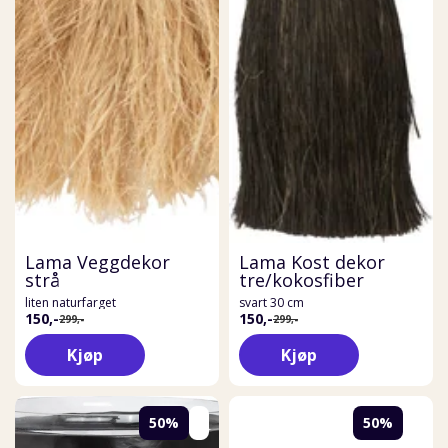
Lama Veggdekor
Lama Kost dekor
strå
tre/kokosfiber
liten naturfarget
svart 30 cm
150,-
150,-
299,-
299,-
Kjøp
Kjøp
50%
50%