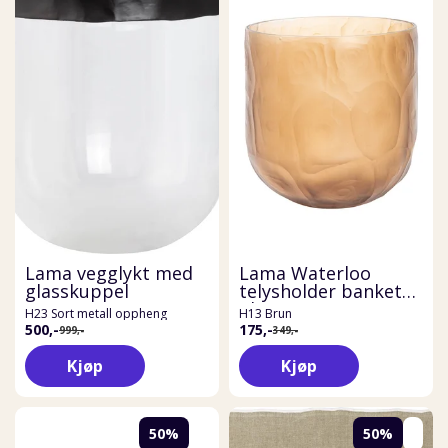
Lama vegglykt med
Lama Waterloo
glasskuppel
telysholder banket
glass
H23 Sort metall oppheng
H13 Brun
500,-
175,-
999,-
349,-
Kjøp
Kjøp
50%
50%