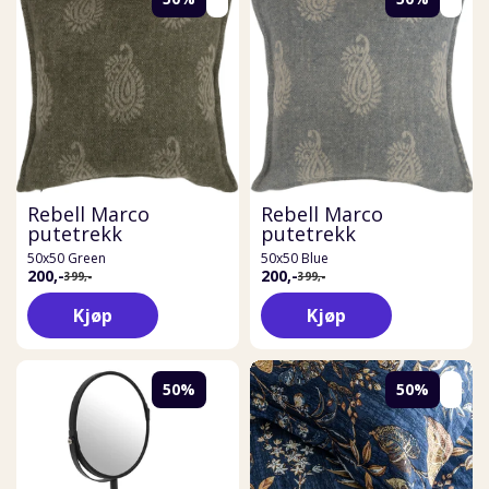
Rebell Marco
Rebell Marco
putetrekk
putetrekk
50x50 Green
50x50 Blue
200,-
200,-
399,-
399,-
Kjøp
Kjøp
50%
50%