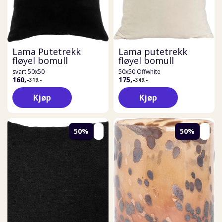
Lama Putetrekk
Lama putetrekk
fløyel bomull
fløyel bomull
svart 50x50
50x50 Offwhite
160,-
175,-
319,-
349,-
Kjøp
Kjøp
50%
50%