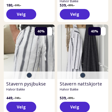
Halvor Bakke
180,-
539,-
599,-
899,-
Velg
Velg
40%
40%
Stavern pysjbukse
Stavern nattskjorte
Halvor Bakke
Halvor Bakke
449,-
539,-
749,-
899,-
Velg
Velg