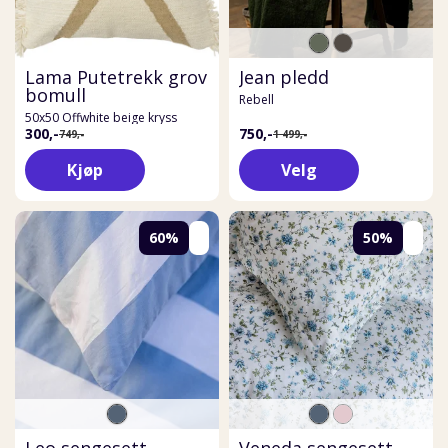
Lama Putetrekk grov
Jean pledd
bomull
Rebell
50x50 Offwhite beige kryss
300,-
750,-
749,-
1 499,-
Kjøp
Velg
60%
50%
Leo sengesett
Veneda sengesett