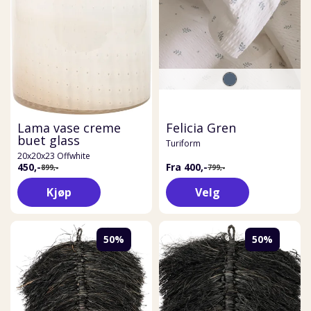
Lama vase creme
Felicia Gren
buet glass
Turiform
20x20x23 Offwhite
450,-
Fra 400,-
899,-
799,-
Kjøp
Velg
50%
50%