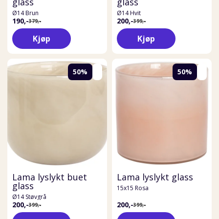
glass
glass
Ø14 Brun
Ø14 Hvit
190,-
200,-
379,-
399,-
Kjøp
Kjøp
50%
50%
Lama lyslykt buet
Lama lyslykt glass
glass
15x15 Rosa
Ø14 Støvgrå
200,-
200,-
399,-
399,-