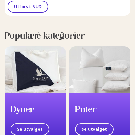
Utforsk NUD
Populære kategorier
Dyner
Puter
Se utvalget
Se utvalget