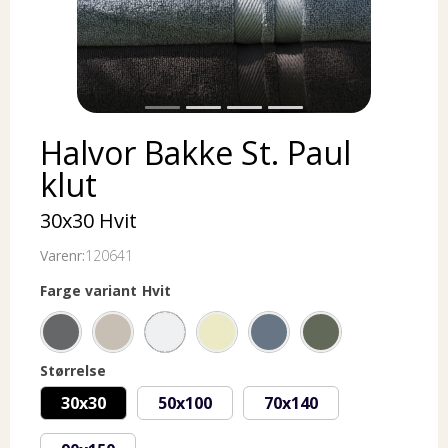
Halvor Bakke St. Paul
klut
30x30 Hvit
Varenr:
120641
Farge variant
Hvit
Størrelse
30x30
50x100
70x140