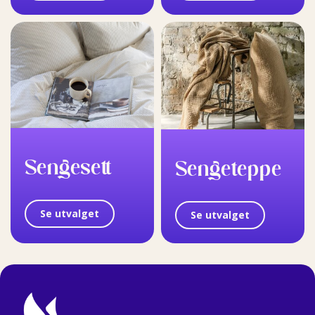
Sengesett
Sengeteppe
Se utvalget
Se utvalget