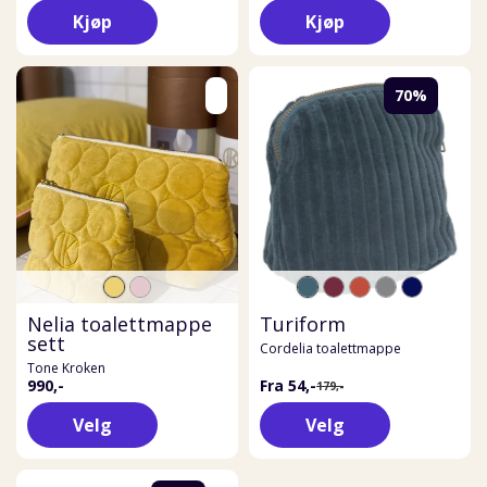
Kjøp
Kjøp
70%
Nelia toalettmappe
Turiform
sett
Cordelia toalettmappe
Tone Kroken
990,-
Fra 54,-
179,-
Velg
Velg