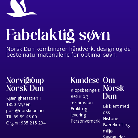
Fabelaktig søvn
Norsk Dun kombinerer håndverk, design og de
beste naturmaterialene for optimal søvn.
Norvigroup
Kundeservice
Om
Norsk Dun
Norsk
Kjøpsbetingelser
Dun
Retur og
Kjærlighetsstien 1
reklamsjon
1850 Mysen
Bli kjent med
Frakt og
post@norskdun.no
oss
levering
Tlf: 69 89 43 00
Historie
Personvernerklæring
Org nr: 985 215 294
Bærekraft og
miljø
Søvnguider