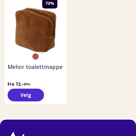
70%
Melior toalettmappe
Fra 72,-
239,-
Velg