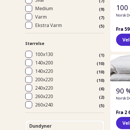
Sval
(7)
100
Medium
(9)
Norsk D
Varm
(7)
Ekstra Varm
(5)
Fra 59
Ve
Størrelse
100x130
(1)
140x200
(10)
140x220
(10)
200x220
(10)
240x220
(6)
90 
260x220
(2)
Norsk D
260x240
(5)
Fra 2 
Ve
Dundyner