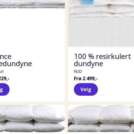
ance
100 % resirkulert
edundyne
dundyne
un
NUD
229,-
Fra 2 499,-
lg
Velg