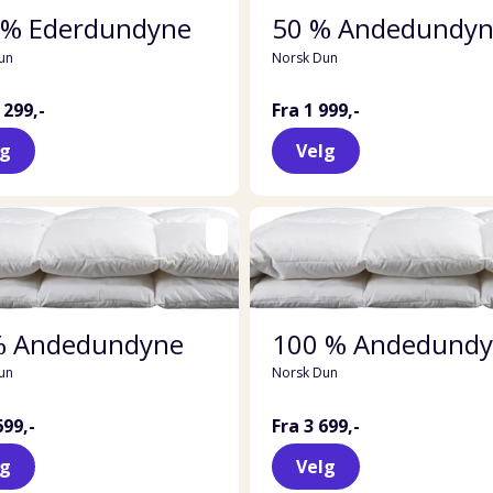
 % Ederdundyne
50 % Andedundy
un
Norsk Dun
 299,-
Fra 1 999,-
lg
Velg
% Andedundyne
100 % Andedund
un
Norsk Dun
699,-
Fra 3 699,-
lg
Velg