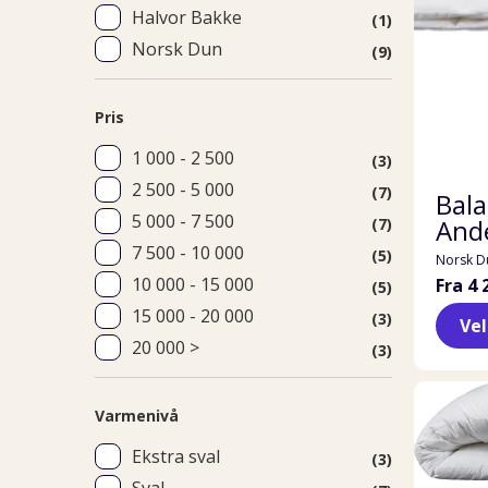
Halvor Bakke
(1)
Norsk Dun
(9)
Pris
1 000 - 2 500
(3)
2 500 - 5 000
(7)
Bal
5 000 - 7 500
And
(7)
7 500 - 10 000
(5)
Norsk D
10 000 - 15 000
Fra 4 
(5)
15 000 - 20 000
(3)
Ve
20 000 >
(3)
Varmenivå
Ekstra sval
(3)