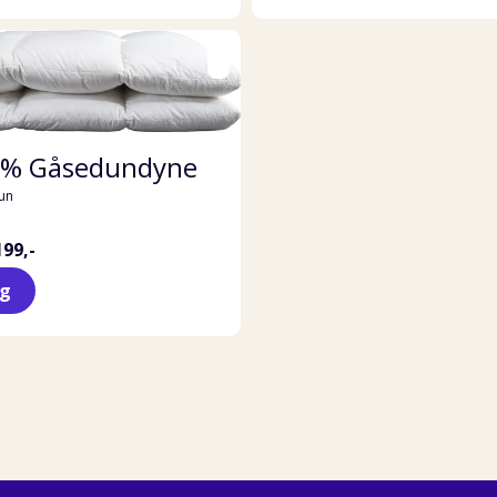
 % Gåsedundyne
un
199,-
lg