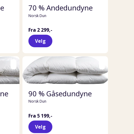
ne
70 % Andedundyne
Norsk Dun
Fra 2 299,-
Velg
yne
90 % Gåsedundyne
Norsk Dun
Fra 5 199,-
Velg