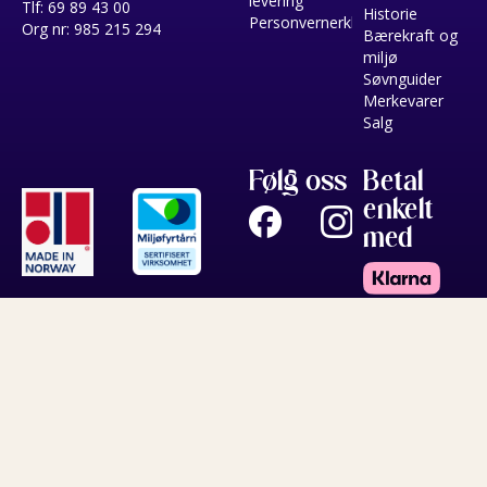
levering
Tlf: 69 89 43 00
Historie
Personvernerklæring
Org nr: 985 215 294
Bærekraft og
miljø
Søvnguider
Merkevarer
Salg
Følg oss
Betal
enkelt
med
Copyright © 2026 Norsk Dun - All rights reserved
Forretningssystem
og
nettbutikkløsning
levert av
Multicase™ Norge AS