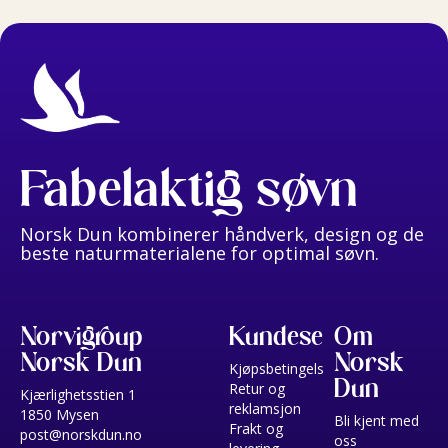
Fabelaktig søvn
Norsk Dun kombinerer håndverk, design og de
beste naturmaterialene for optimal søvn.
Norvigroup
Kundeservice
Om
Norsk Dun
Norsk
Kjøpsbetingelser
Dun
Retur og
Kjærlighetsstien 1
reklamsjon
1850 Mysen
Bli kjent med
Frakt og
post@norskdun.no
oss