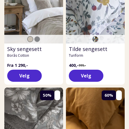
Sky sengesett
Tilde sengesett
Borås Cotton
Turiform
Fra 1 290,-
400,-
999,-
Velg
Velg
50%
60%