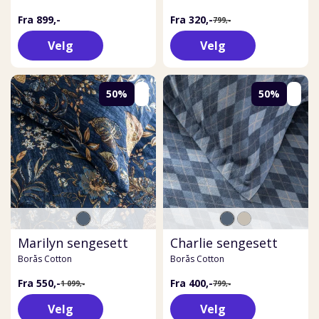
Fra 899,-
Fra 320,-
799,-
Velg
Velg
50%
50%
Marilyn sengesett
Charlie sengesett
Borås Cotton
Borås Cotton
Fra 550,-
Fra 400,-
1 099,-
799,-
Velg
Velg