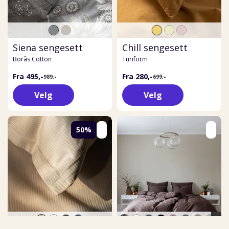
Siena sengesett
Chill sengesett
Borås Cotton
Turiform
Fra 495,-
Fra 280,-
989,-
699,-
Velg
Velg
50%