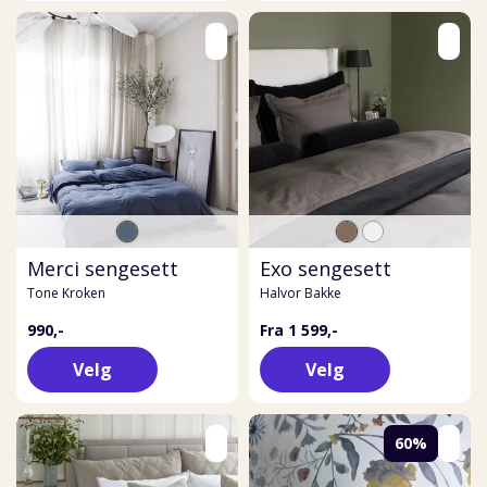
Merci sengesett
Exo sengesett
Tone Kroken
Halvor Bakke
990,-
Fra 1 599,-
Velg
Velg
60%