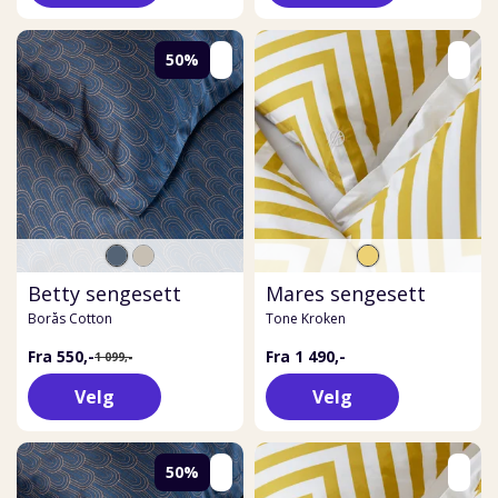
50%
Betty sengesett
Mares sengesett
Borås Cotton
Tone Kroken
Fra 550,-
Fra 1 490,-
1 099,-
Velg
Velg
50%