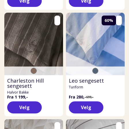
Velg
Velg
60%
Charleston Hill
Leo sengesett
sengesett
Turiform
Halvor Bakke
Fra 1 199,-
Fra 280,-
699,-
Velg
Velg