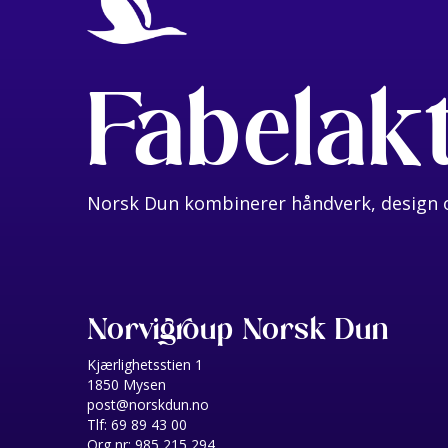
Fabelak
Norsk Dun kombinerer håndverk, design o
Norvigroup Norsk Dun
Kjærlighetsstien 1
1850 Mysen
post@norskdun.no
Tlf: 69 89 43 00
Org nr: 985 215 294