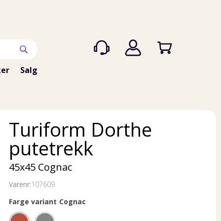
er
Salg
Turiform Dorthe
putetrekk
45x45 Cognac
Varenr:
107609
Farge variant
Cognac