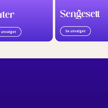
Sengesett
uter
Se utvalget
 utvalget