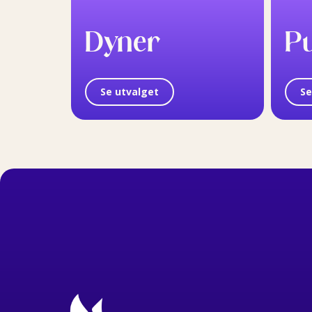
Dyner
P
Se utvalget
Se