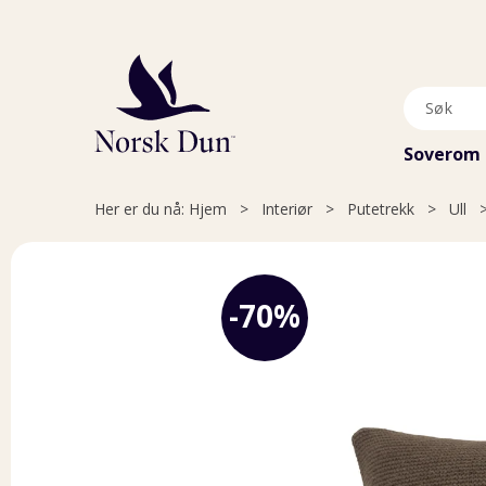
Soverom
Her er du nå:
Hjem
>
Interiør
>
Putetrekk
>
Ull
70%