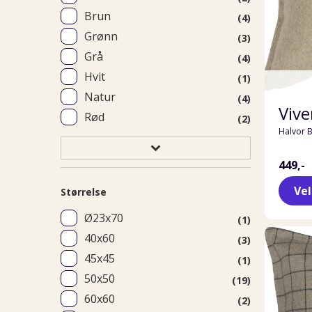
Brun
(4)
Grønn
(3)
Grå
(4)
Hvit
(1)
Natur
(4)
Vive
Rød
(2)
Halvor 
449,-
Ve
Størrelse
Ø23x70
(1)
40x60
(3)
45x45
(1)
50x50
(19)
60x60
(2)