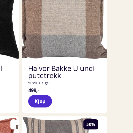
l
Halvor Bakke Ulundi
putetrekk
50x50 Beige
499,-
Kjøp
50%