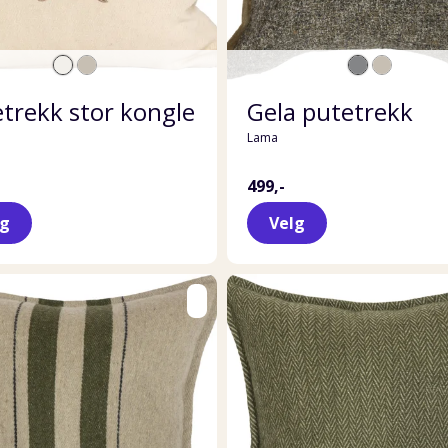
trekk stor kongle
Gela putetrekk
Lama
499,-
lg
Velg