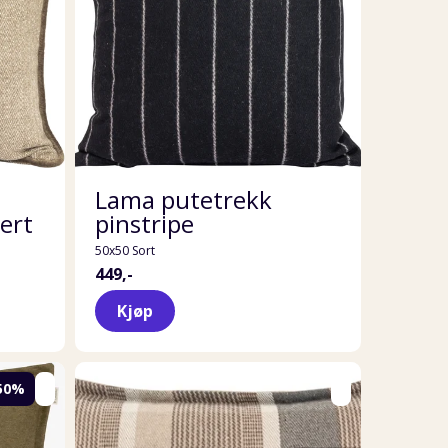
Lama putetrekk
ert
pinstripe
50x50 Sort
449,-
Kjøp
50%