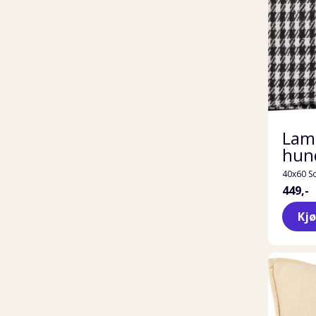
Lam
hun
40x60 So
449,-
Kj