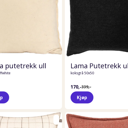
 putetrekk ull
Lama Putetrekk ul
ffwhite
koksgrå 50x50
170,-
339,-
øp
Kjøp