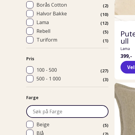
Borås Cotton
(2)
Halvor Bakke
(10)
Lama
(12)
Rebell
Pute
(5)
ull
Turiform
(1)
Lama
399,-
Pris
Ve
100 - 500
(27)
500 - 1 000
(3)
Farge
Beige
(5)
Blå
(2)