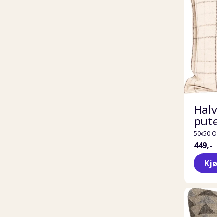
Halv
put
50x50 O
449,-
Kj