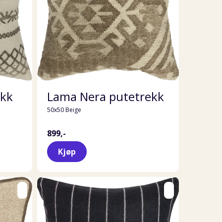
ekk
Lama Nera putetrekk
50x50 Beige
899,-
Kjøp