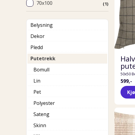
70x100
(1)
Belysning
Dekor
Pledd
Halv
Putetrekk
put
Bomull
50x50 B
Lin
599,-
Pet
Kj
Polyester
Sateng
Skinn