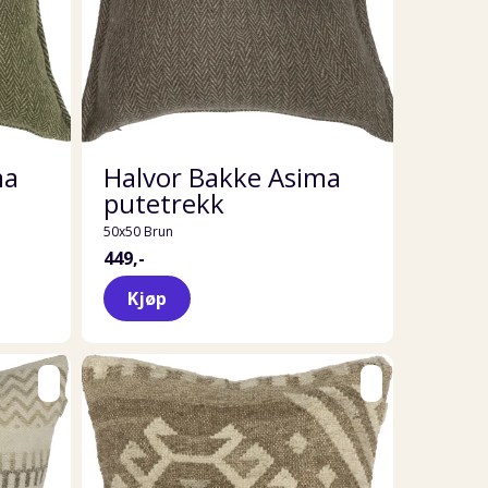
ma
Halvor Bakke Asima
putetrekk
50x50 Brun
449,-
Kjøp