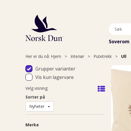
Soverom
Her er du nå:
Hjem
>
Interiør
>
Putetrekk
>
Ull
Grupper varianter
Vis kun lagervare
Velg visning:
Sorter på
Nyheter
Merke