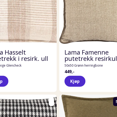
a Hasselt
Lama Famenne
trekk i resirk. ull
putetrekk resirkul
eige Glencheck
50x50 Grønn herringbone
449,-
øp
Kjøp