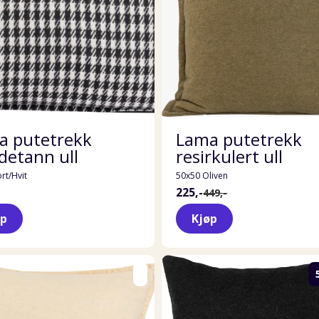
a putetrekk
Lama putetrekk
detann ull
resirkulert ull
rt/Hvit
50x50 Oliven
225,-
449,-
øp
Kjøp