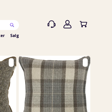
er
Salg