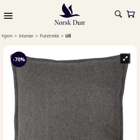
Hjem
>
Interiør
>
Putetrekk
>
Ull
70%