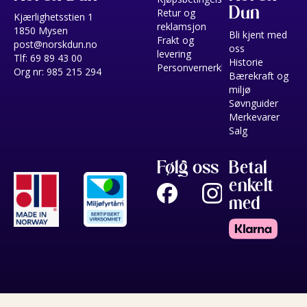
Dun
Retur og
Kjærlighetsstien 1
reklamsjon
1850 Mysen
Bli kjent med
Frakt og
post@norskdun.no
oss
levering
Tlf: 69 89 43 00
Historie
Personvernerklæring
Org nr: 985 215 294
Bærekraft og
miljø
Søvnguider
Merkevarer
Salg
Følg oss
Betal
enkelt
med