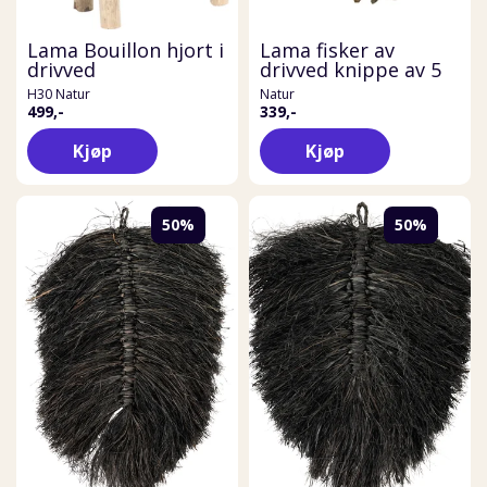
Lama Bouillon hjort i
Lama fisker av
drivved
drivved knippe av 5
H30 Natur
Natur
499,-
339,-
Kjøp
Kjøp
50%
50%