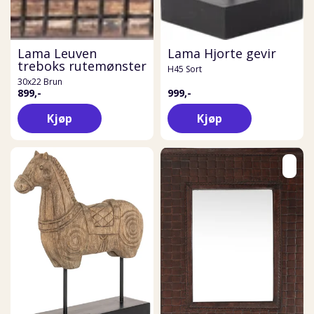
Lama Leuven
Lama Hjorte gevir
treboks rutemønster
H45 Sort
30x22 Brun
899,-
999,-
Kjøp
Kjøp