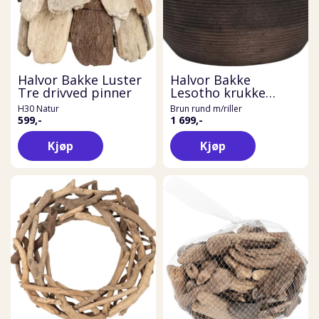
Halvor Bakke Luster
Halvor Bakke
Tre drivved pinner
Lesotho krukke
mangotre
H30 Natur
Brun rund m/riller
599,-
1 699,-
Kjøp
Kjøp