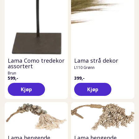
Lama Como tredekor
Lama strå dekor
assortert
L110 Grønn
Brun
599,-
399,-
Kjøp
Kjøp
Lama hengende
Lama hengende