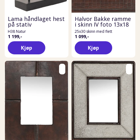
Lama håndlaget hest
Halvor Bakke ramme
på stativ
i skinn IV foto 13x18
H38 Natur
25x30 skinn med flett
1 199,-
1 099,-
Kjøp
Kjøp