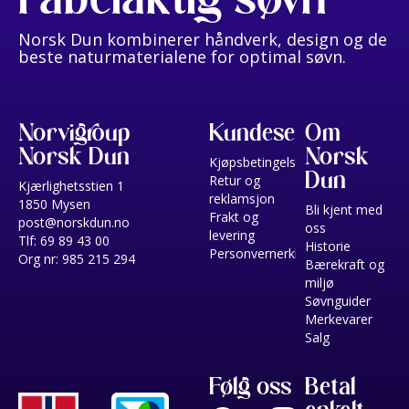
Norsk Dun kombinerer håndverk, design og de
beste naturmaterialene for optimal søvn.
Norvigroup
Kundeservice
Om
Norsk Dun
Norsk
Kjøpsbetingelser
Dun
Retur og
Kjærlighetsstien 1
reklamsjon
1850 Mysen
Bli kjent med
Frakt og
post@norskdun.no
oss
levering
Tlf: 69 89 43 00
Historie
Personvernerklæring
Org nr: 985 215 294
Bærekraft og
miljø
Søvnguider
Merkevarer
Salg
Følg oss
Betal