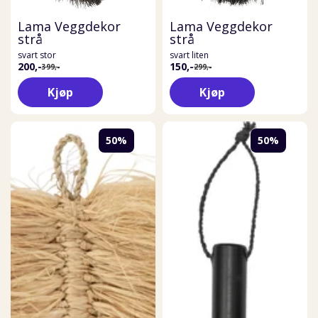
Lama Veggdekor
Lama Veggdekor
strå
strå
svart stor
svart liten
200,-
150,-
399,-
299,-
Kjøp
Kjøp
50%
50%