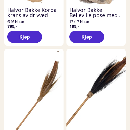
Halvor Bakke Korba
Halvor Bakke
krans av drivved
Belleville pose med
drivved
Ø46 Natur
17x17 Natur
799,-
199,-
Kjøp
Kjøp