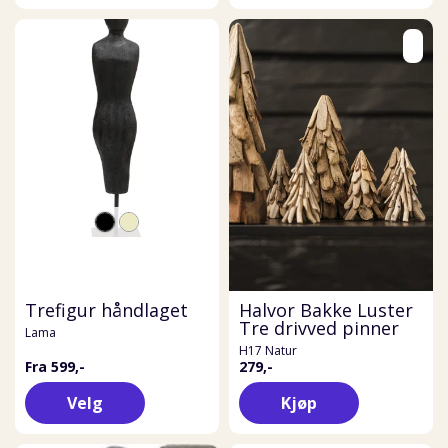
Trefigur håndlaget
Halvor Bakke Luster
Tre drivved pinner
Lama
H17 Natur
Fra 599,-
279,-
Velg
Kjøp