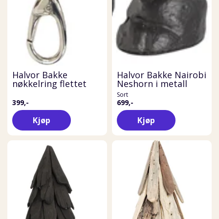
Halvor Bakke
Halvor Bakke Nairobi
nøkkelring flettet
Neshorn i metall
Sort
399,-
699,-
Kjøp
Kjøp