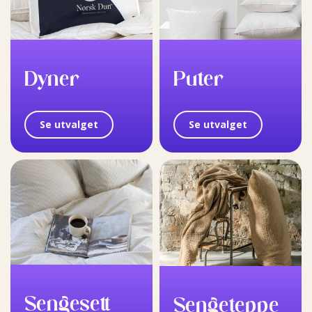
Dyner
Puter
Se utvalget
Se utvalget
Sengesett
Sengeteppe