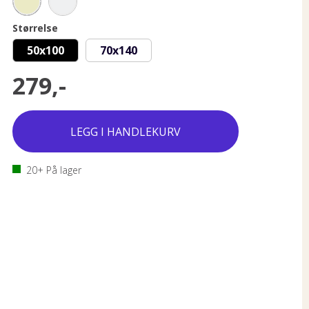
Størrelse
50x100
70x140
279,-
20+
På lager