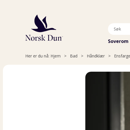
Soverom
Her er du nå:
Hjem
>
Bad
>
Håndklær
>
Ensfarg