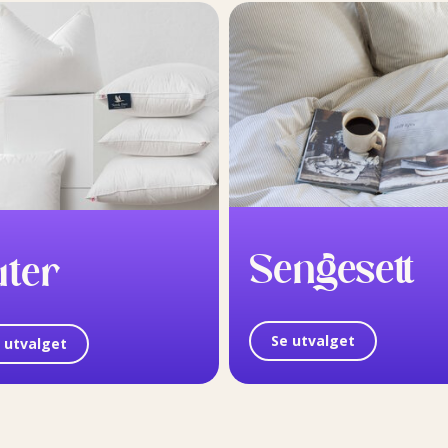
Sengesett
uter
Se utvalget
 utvalget