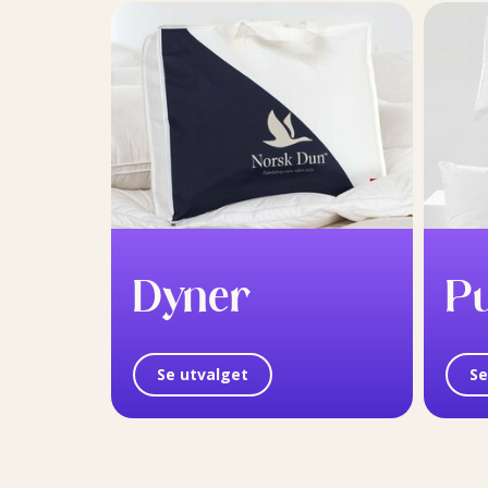
Dyner
P
Se utvalget
Se