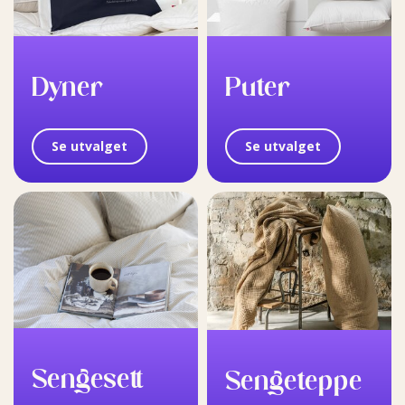
Dyner
Puter
Se utvalget
Se utvalget
Sengesett
Sengeteppe