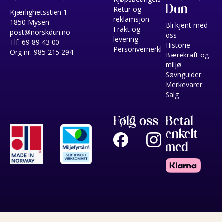
Dun
Retur og
Kjærlighetsstien 1
reklamsjon
1850 Mysen
Bli kjent med
Frakt og
post@norskdun.no
oss
levering
Tlf: 69 89 43 00
Historie
Personvernerklæring
Org nr: 985 215 294
Bærekraft og
miljø
Søvnguider
Merkevarer
Salg
Følg oss
Betal
enkelt
med