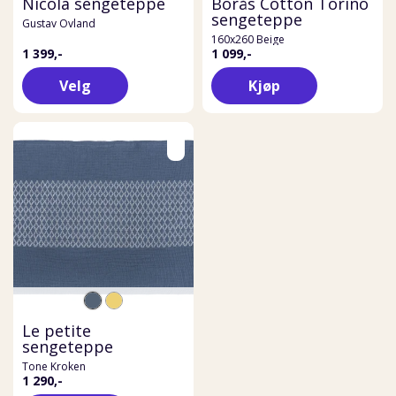
Nicola sengeteppe
Borås Cotton Torino
sengeteppe
Gustav Ovland
160x260 Beige
1 399,-
1 099,-
Velg
Kjøp
Le petite
sengeteppe
Tone Kroken
1 290,-