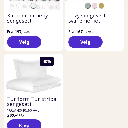
Kardemommeby
Cozy sengesett
sengesett
svanemerket
Fra 197,-
Fra 167,-
329,-
279,-
Velg
Velg
40%
Turiform Turistripa
sengesett
100x140/40x60 Hvit
209,-
349,-
Kjøp