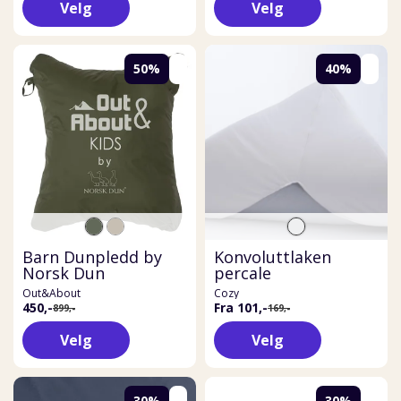
Velg
Velg
50%
40%
Barn Dunpledd by
Konvoluttlaken
Norsk Dun
percale
Out&About
Cozy
450,-
Fra 101,-
899,-
169,-
Velg
Velg
30%
30%