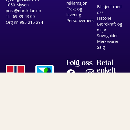
reklamsjon
1850 Mysen
Bli kjent med
Frakt og
post@norskdun.no
oss
levering
Tlf: 69 89 43 00
Historie
Personvernerklæring
Org nr: 985 215 294
Bærekraft og
miljø
Søvnguider
Merkevarer
Salg
Følg oss
Betal
enkelt
med
Copyright © 2026 Norsk Dun - All rights reserved
Forretningssystem
og
nettbutikkløsning
levert av
Multicase™ Norge AS