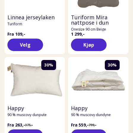
Linnea jerseylaken
Turiform Mira
nattpose i dun
Turiform
Onesize 90 cm Beige
Fra 109,-
1 299,-
Velg
Kjøp
30%
30%
Happy
Happy
90 % muscovy dunpute
90 % muscovy dundyne
Fra 263,-
Fra 559,-
375,-
799,-