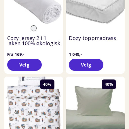
Cozy jersey 2 i 1
Dozy toppmadrass
laken 100% økologisk
Fra 169,-
1 049,-
Velg
Velg
40%
40%