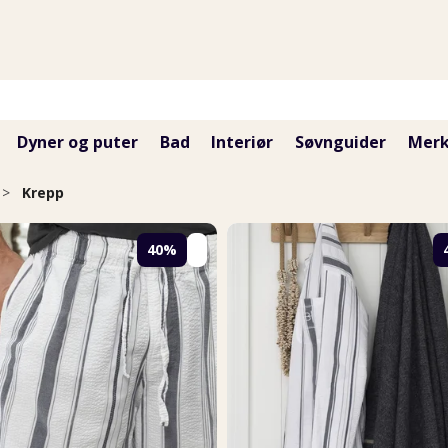
Dyner og puter
Bad
Interiør
Søvnguider
Merk
>
Krepp
40%