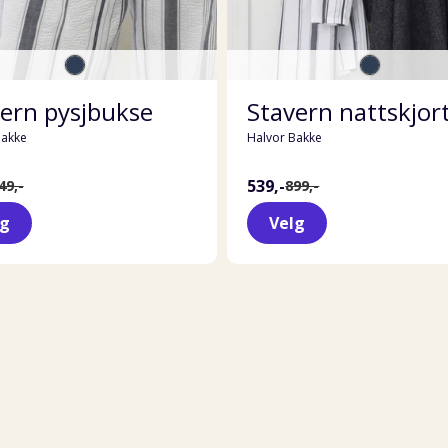
ern pysjbukse
Stavern nattskjor
Bakke
Halvor Bakke
539,-
49,-
899,-
lg
Velg