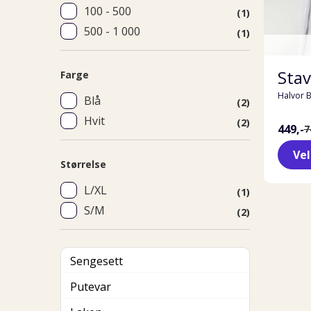
100 - 500
(1)
500 - 1 000
(1)
Stav
Farge
Halvor 
Blå
(2)
Hvit
(2)
449,-
7
Ve
Størrelse
L/XL
(1)
S/M
(2)
Sengesett
Putevar