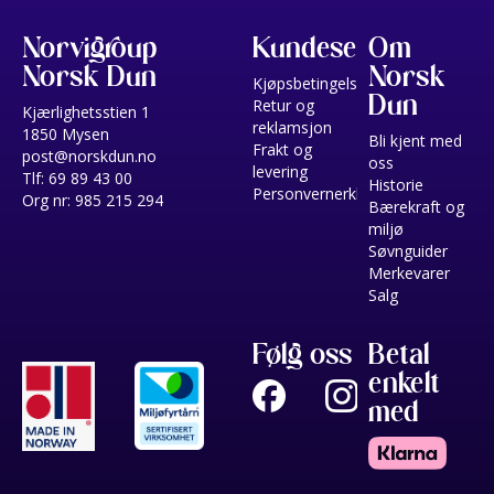
Norvigroup
Kundeservice
Om
Norsk Dun
Norsk
Kjøpsbetingelser
Dun
Retur og
Kjærlighetsstien 1
reklamsjon
1850 Mysen
Bli kjent med
Frakt og
post@norskdun.no
oss
levering
Tlf: 69 89 43 00
Historie
Personvernerklæring
Org nr: 985 215 294
Bærekraft og
miljø
Søvnguider
Merkevarer
Salg
Følg oss
Betal
enkelt
med