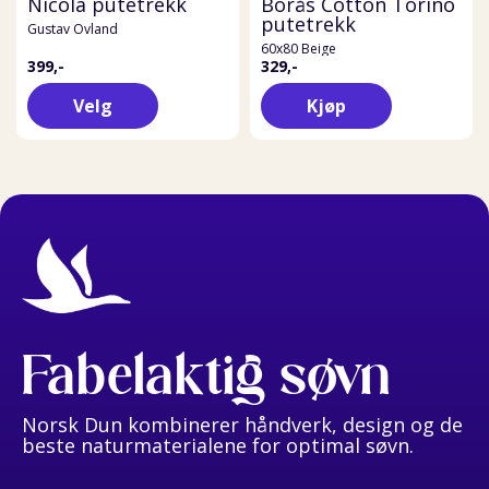
Nicola putetrekk
Borås Cotton Torino
putetrekk
Gustav Ovland
60x80 Beige
399,-
329,-
Velg
Kjøp
Fabelaktig søvn
Norsk Dun kombinerer håndverk, design og de
beste naturmaterialene for optimal søvn.