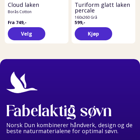
Cloud laken
Turiform glatt laken
percale
Borås Cotton
160x260 Grå
Fra 749,-
599,-
Velg
Kjøp
Fabelaktig søvn
Norsk Dun kombinerer håndverk, design og de
beste naturmaterialene for optimal søvn.