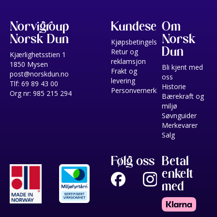
Norvigroup
Kundeservice
Om
Norsk Dun
Norsk
Kjøpsbetingelser
Dun
Retur og
Kjærlighetsstien 1
reklamsjon
1850 Mysen
Bli kjent med
Frakt og
post@norskdun.no
oss
levering
Tlf: 69 89 43 00
Historie
Personvernerklæring
Org nr: 985 215 294
Bærekraft og
miljø
Søvnguider
Merkevarer
Salg
Følg oss
Betal
enkelt
med