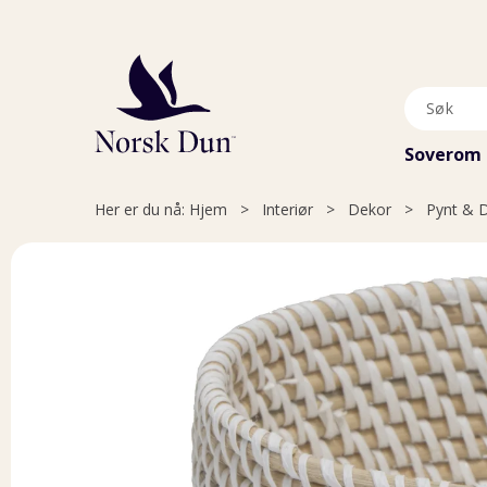
Soverom
Her er du nå:
Hjem
>
Interiør
>
Dekor
>
Pynt & 