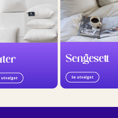
Sengesett
uter
Se utvalget
 utvalget