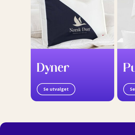
Dyner
P
Se utvalget
Se