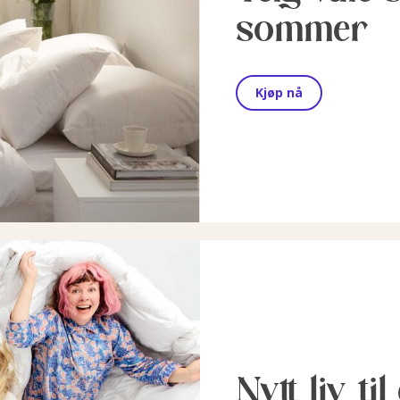
sommer
Kjøp nå
Nytt liv ti