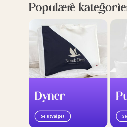
Populære kategorie
Dyner
P
Se utvalget
Se