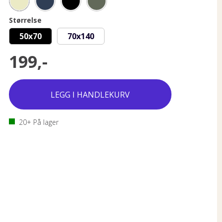
Størrelse
50x70
70x140
199,-
20+
På lager