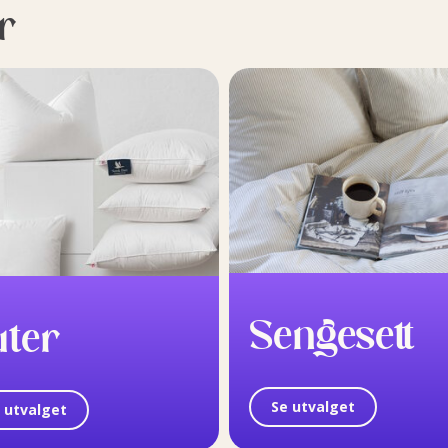
r
Sengesett
uter
Se utvalget
 utvalget