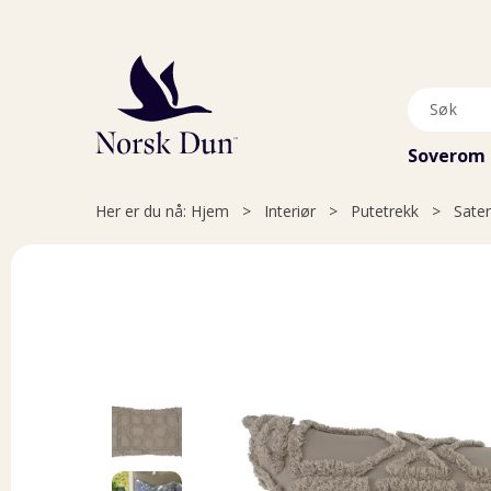
Soverom
Her er du nå:
Hjem
>
Interiør
>
Putetrekk
>
Sate