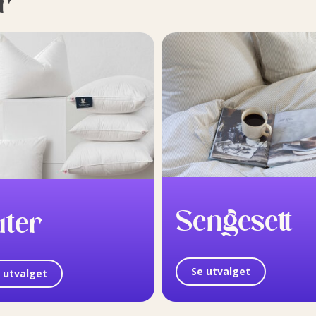
r
Sengesett
uter
Se utvalget
 utvalget