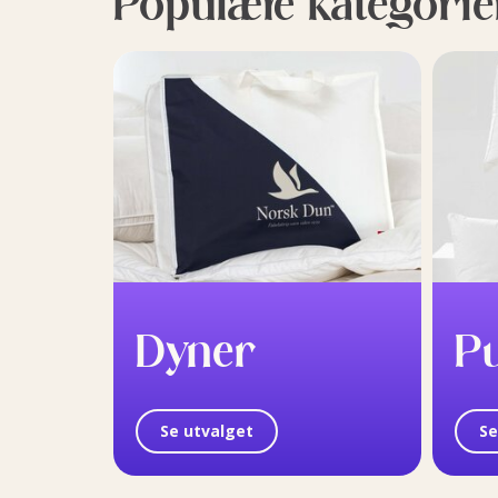
Populære kategorie
Dyner
P
Se utvalget
Se