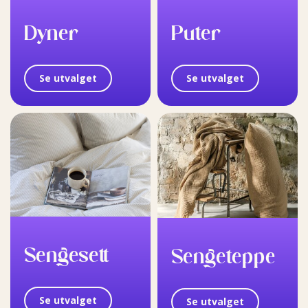
Dyner
Puter
Se utvalget
Se utvalget
Sengesett
Sengeteppe
Se utvalget
Se utvalget