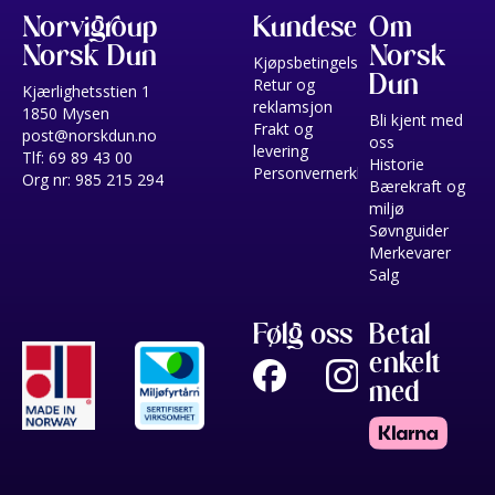
Norvigroup
Kundeservice
Om
Norsk Dun
Norsk
Kjøpsbetingelser
Dun
Retur og
Kjærlighetsstien 1
reklamsjon
1850 Mysen
Bli kjent med
Frakt og
post@norskdun.no
oss
levering
Tlf: 69 89 43 00
Historie
Personvernerklæring
Org nr: 985 215 294
Bærekraft og
miljø
Søvnguider
Merkevarer
Salg
Følg oss
Betal
enkelt
med