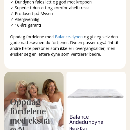
✓ Dundynen føles lett og god mot kroppen
✓ Superlett duntett og komfortabelt trekk
✓ Produsert på Mysen
✓ Allergivennlig
✓ 16-års garanti
Oppdag fordelene med
Balance-dynen
og gi deg selv den
gode nattesøvnen du fortjener. Dynen passer også fint til
andre heite personer som ikke er i overgangsalder, men
ønsker seg en lettere dyne som ventilerer bedre.
Oppdag
fordelene
Balance
med ekstra
Andedundyne
sval
Norsk Dun