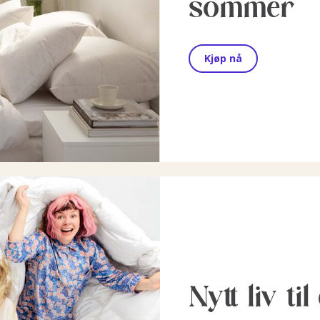
sommer
Kjøp nå
Nytt liv ti