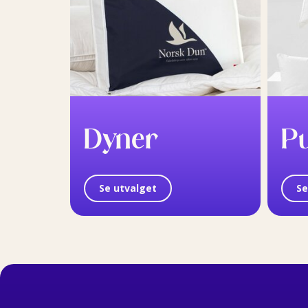
Dyner
P
Se utvalget
Se