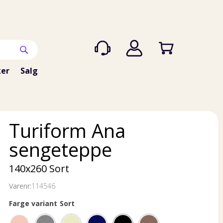
er
Salg
Turiform Ana
sengeteppe
140x260 Sort
Varenr:
114546
Farge variant
Sort