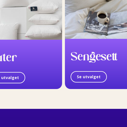
Sengesett
uter
Se utvalget
 utvalget