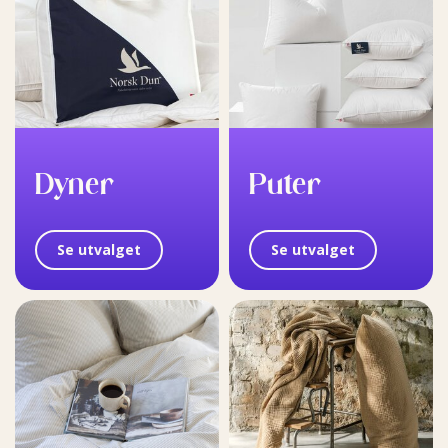
Dyner
Puter
Se utvalget
Se utvalget