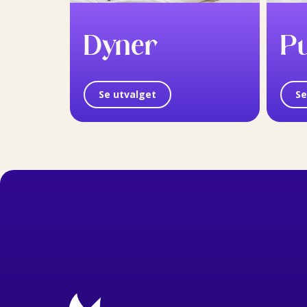
Dyner
P
Se utvalget
Se