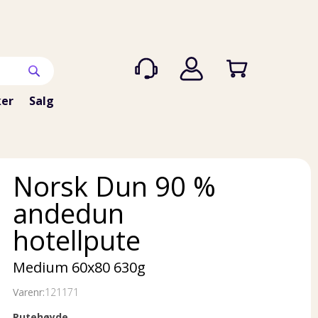
er
Salg
Norsk Dun 90 %
andedun
hotellpute
Medium 60x80 630g
Varenr:
121171
Putehøyde