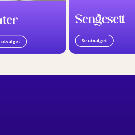
Sengesett
uter
Se utvalget
 utvalget