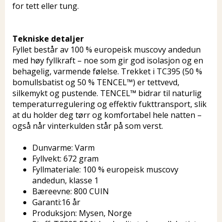
for tett eller tung.
Tekniske detaljer
Fyllet består av 100 % europeisk muscovy andedun
med høy fyllkraft – noe som gir god isolasjon og en
behagelig, varmende følelse. Trekket i TC395 (50 %
bomullsbatist og 50 % TENCEL™) er tettvevd,
silkemykt og pustende. TENCEL™ bidrar til naturlig
temperaturregulering og effektiv fukttransport, slik
at du holder deg tørr og komfortabel hele natten –
også når vinterkulden står på som verst.
Dunvarme: Varm
Fyllvekt: 672 gram
Fyllmateriale: 100 % europeisk muscovy
andedun, klasse 1
Bæreevne: 800 CUIN
Garanti:16 år
Produksjon: Mysen, Norge