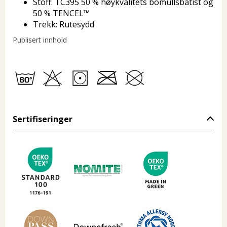
Stoff: TC395 50 % høykvalitets bomullsbatist og
50 % TENCEL™
Trekk: Rutesydd
Publisert innhold
Sertifiseringer