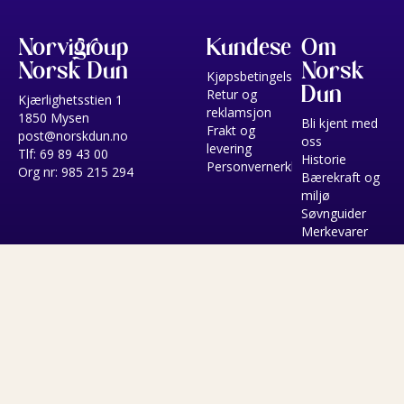
Norvigroup
Kundeservice
Om
Norsk Dun
Norsk
Kjøpsbetingelser
Dun
Retur og
Kjærlighetsstien 1
reklamsjon
1850 Mysen
Bli kjent med
Frakt og
post@norskdun.no
oss
levering
Tlf: 69 89 43 00
Historie
Personvernerklæring
Org nr: 985 215 294
Bærekraft og
miljø
Søvnguider
Merkevarer
Salg
Følg oss
Betal
enkelt
med