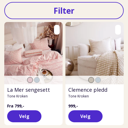
Filter
La Mer sengesett
Clemence pledd
Tone Kroken
Tone Kroken
Fra 799,-
999,-
Velg
Velg