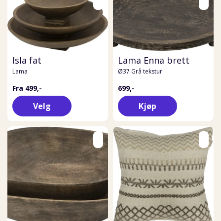
Isla fat
Lama Enna brett
Lama
Ø37 Grå tekstur
Fra 499,-
699,-
Velg
Kjøp