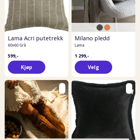
Lama Acri putetrekk
Milano pledd
60x60 Grå
Lama
599,-
1 299,-
Kjøp
Velg