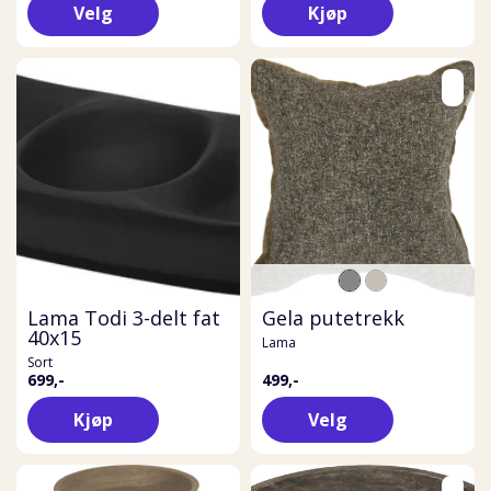
Velg
Kjøp
Lama Todi 3-delt fat
Gela putetrekk
40x15
Lama
Sort
699,-
499,-
Kjøp
Velg