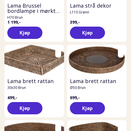
Lama Brussel
Lama strå dekor
bordlampe i mørkt
L110 Grønn
tre
H70 Brun
1 199,-
399,-
Kjøp
Kjøp
Lama brett rattan
Lama brett rattan
30x30 Brun
Ø50 Brun
499,-
699,-
Kjøp
Kjøp