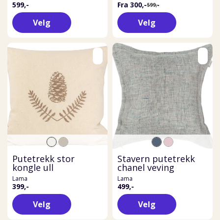
599,-
Fra 300,-
599,-
Velg
Velg
Putetrekk stor
Stavern putetrekk
kongle ull
chanel veving
Lama
Lama
399,-
499,-
Velg
Velg