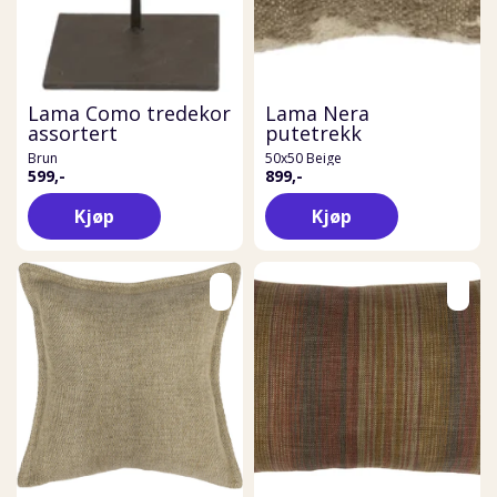
Lama Como tredekor
Lama Nera
assortert
putetrekk
Brun
50x50 Beige
599,-
899,-
Kjøp
Kjøp