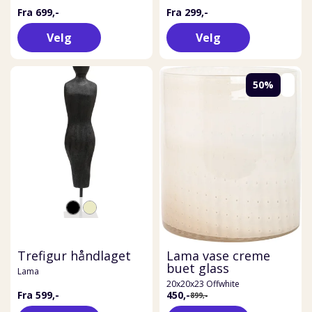
Fra 699,-
Fra 299,-
Velg
Velg
50%
Trefigur håndlaget
Lama vase creme
buet glass
Lama
20x20x23 Offwhite
Fra 599,-
450,-
899,-