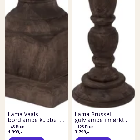
Lama Vaals
Lama Brussel
bordlampe kubbe i
gulvlampe i mørkt
mørkt tre
tre
H45 Brun
H125 Brun
1 999,-
3 799,-