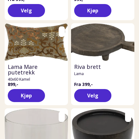
Velg
Kjøp
Lama Mare
Riva brett
putetrekk
Lama
40x60 Kamel
899,-
Fra 399,-
Kjøp
Velg