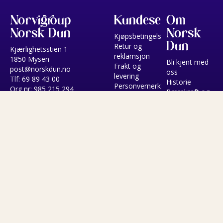
Norvigroup
Kundeservice
Om
Norsk Dun
Norsk
Kjøpsbetingelser
Dun
Retur og
Kjærlighetsstien 1
reklamsjon
1850 Mysen
Bli kjent med
Frakt og
post@norskdun.no
oss
levering
Tlf: 69 89 43 00
Historie
Personvernerklæring
Org nr: 985 215 294
Bærekraft og
miljø
Søvnguider
Merkevarer
Salg
Følg oss
Betal
enkelt
med