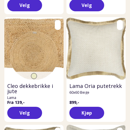
Velg
Velg
Cleo dekkebrikke i
Lama Oria putetrekk
jute
60x60 Beige
Lama
Fra 139,-
899,-
Velg
Kjøp