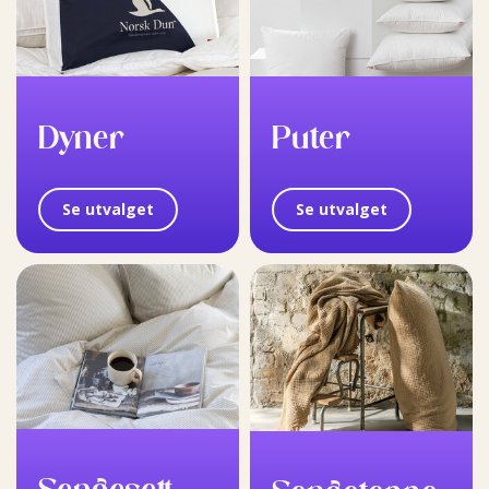
Dyner
Puter
Se utvalget
Se utvalget