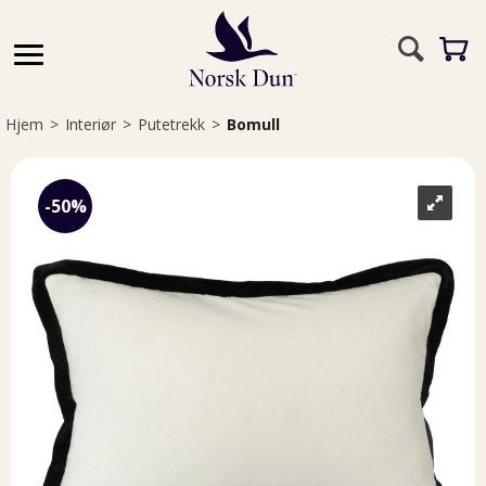
Hjem
>
Interiør
>
Putetrekk
>
Bomull
50%