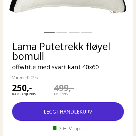
Lama Putetrekk fløyel
bomull
offwhite med svart kant 40x60
Varenr:
45095
250,-
499,-
KAMPANJEPRIS
FØRPRIS
20+
På lager