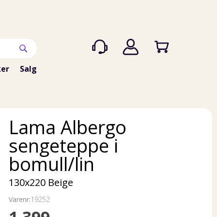
er
Salg
Lama Albergo
sengeteppe i
bomull/lin
130x220 Beige
Varenr:
19252