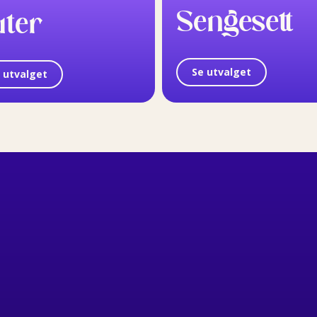
Sengesett
uter
Se utvalget
 utvalget