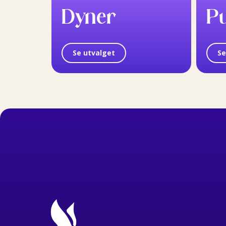
Dyner
P
Se utvalget
Se