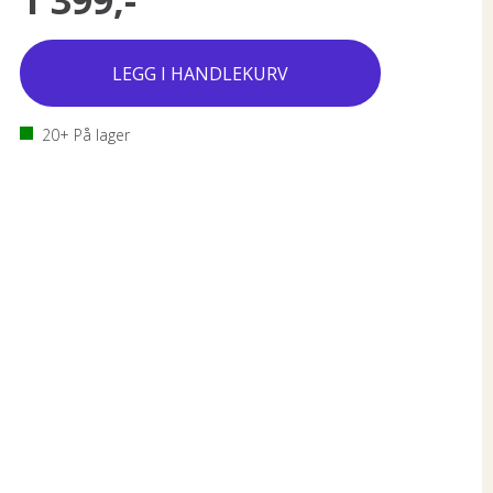
1 399,-
20+
På lager