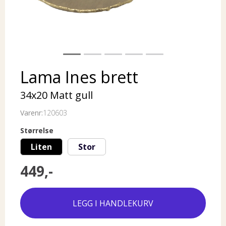
Lama Ines brett
34x20 Matt gull
Varenr:
120603
Størrelse
Liten
Stor
449,-