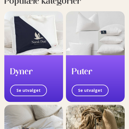
Populære kategorier
Dyner
Puter
Se utvalget
Se utvalget