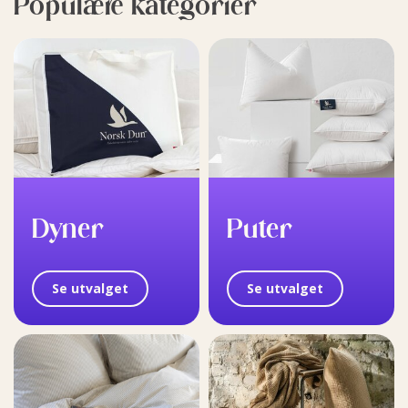
Populære kategorier
Dyner
Puter
Se utvalget
Se utvalget