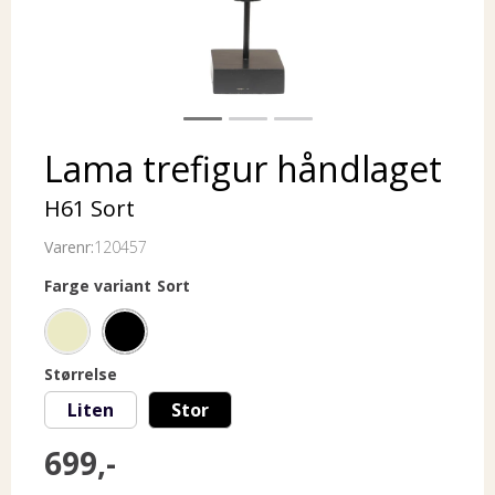
Lama trefigur håndlaget
H61 Sort
Varenr:
120457
Farge variant
Sort
Størrelse
Liten
Stor
699,-