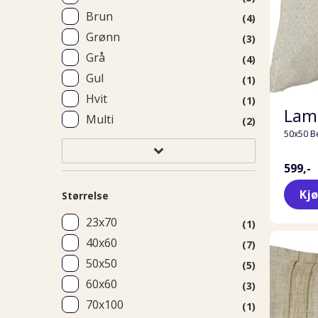
Brun
(4)
Grønn
(3)
Grå
(4)
Gul
(1)
Hvit
(1)
Lama
Multi
(2)
50x50 B
599,-
Kj
Størrelse
23x70
(1)
40x60
(7)
50x50
(5)
60x60
(3)
70x100
(1)