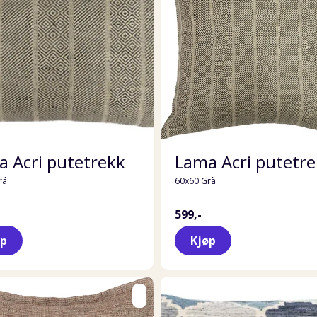
 Acri putetrekk
Lama Acri putetr
rå
60x60 Grå
599,-
øp
Kjøp