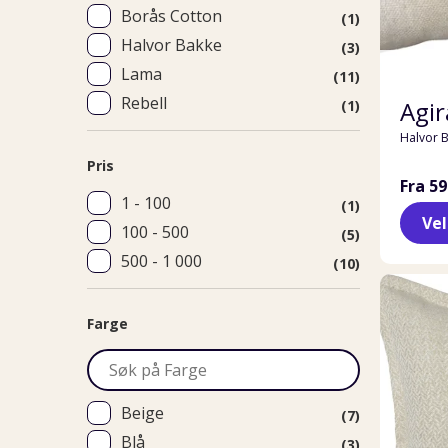
Borås Cotton
(1)
Halvor Bakke
(3)
Lama
(11)
Rebell
Agir
(1)
Halvor 
Pris
Fra 59
1 - 100
(1)
Ve
100 - 500
(5)
500 - 1 000
(10)
Farge
Beige
(7)
Blå
(3)