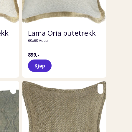
ekk
Lama Oria putetrekk
60x60 Aqua
899,-
Kjøp