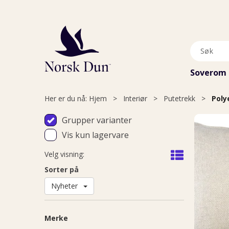
Soverom
Her er du nå:
Hjem
>
Interiør
>
Putetrekk
>
Poly
Grupper varianter
Vis kun lagervare
Velg visning:
Sorter på
Nyheter
Merke