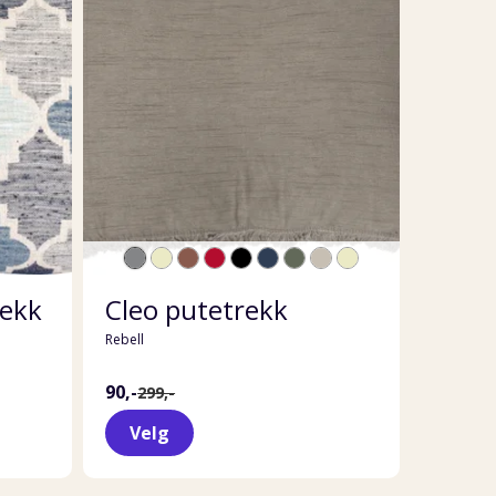
rekk
Cleo putetrekk
Rebell
90,-
299,-
Velg