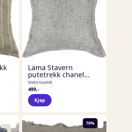
ekk
Lama Stavern
putetrekk chanel
veving
50x50 Azurblå
499,-
Kjøp
70%