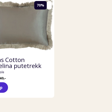
70%
ås Cotton
lina putetrekk
ole
49,-
øp