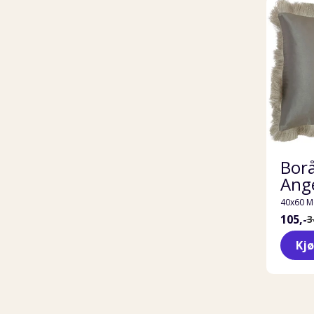
Bor
Ange
40x60 M
105,-
3
Kj