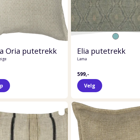
 Oria putetrekk
Elia putetrekk
eige
Lama
599,-
øp
Velg