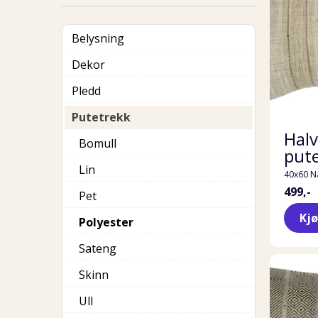
Belysning
Dekor
Pledd
Putetrekk
Halv
Bomull
put
Lin
40x60 N
499,-
Pet
Kj
Polyester
Sateng
Skinn
Ull