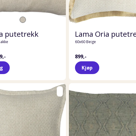
a putetrekk
Lama Oria putetr
Bakke
60x60 Beige
9,-
899,-
lg
Kjøp