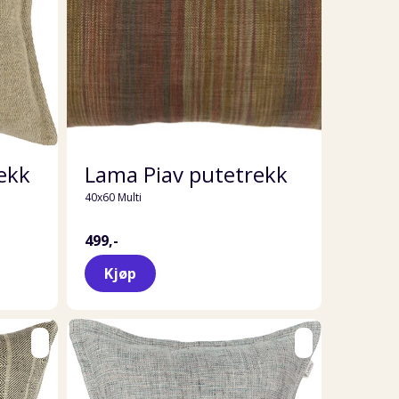
ekk
Lama Piav putetrekk
40x60 Multi
499,-
Kjøp