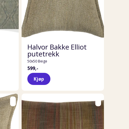
Halvor Bakke Elliot
putetrekk
50x50 Beige
599,-
Kjøp