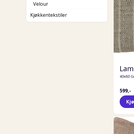
Velour
Kjøkkentekstiler
Lama
40x60 G
599,-
Kj