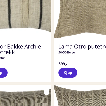
or Bakke Archie
Lama Otro putetr
etrekk
50x50 Beige
atur
599,-
øp
Kjøp