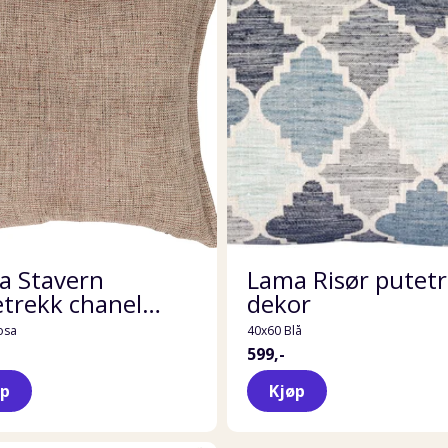
a Stavern
Lama Risør putet
trekk chanel
dekor
ng
osa
40x60 Blå
599,-
øp
Kjøp