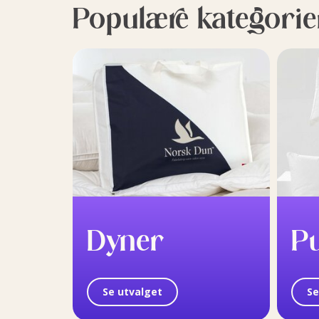
Populære kategorie
Dyner
P
Se utvalget
Se