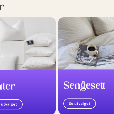
r
Sengesett
uter
Se utvalget
 utvalget