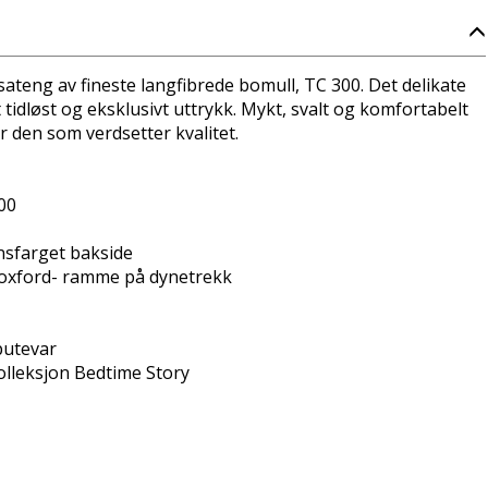
sateng av fineste langfibrede bomull, TC 300. Det delikate
 tidløst og eksklusivt uttrykk. Mykt, svalt og komfortabelt
or den som verdsetter kvalitet.
00
nsfarget bakside
 oxford- ramme på dynetrekk
putevar
olleksjon Bedtime Story