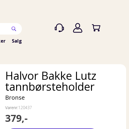
er
Salg
Halvor Bakke Lutz
tannbørsteholder
Bronse
Varenr:
120437
379,-