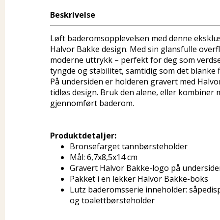
Beskrivelse
Løft baderomsopplevelsen med denne eksklusi
Halvor Bakke design. Med sin glansfulle overfl
moderne uttrykk – perfekt for deg som verdsett
tyngde og stabilitet, samtidig som det blanke f
På undersiden er holderen gravert med Halvor 
tidløs design. Bruk den alene, eller kombiner
gjennomført baderom.
Produktdetaljer:
Bronsefarget tannbørsteholder
Mål: 6,7x8,5x14 cm
Gravert Halvor Bakke-logo på underside
Pakket i en lekker Halvor Bakke-boks
Lutz baderomsserie inneholder: såpedisp
og toalettbørsteholder