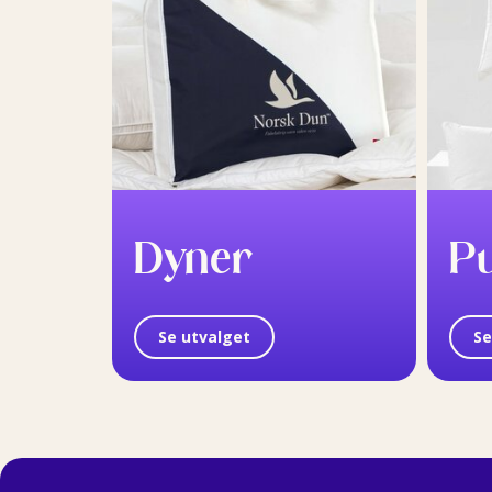
Dyner
P
Se utvalget
Se