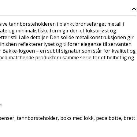
ve tannbørsteholderen i blankt bronsefarget metall i
ate og minimalistiske form gir den et luksuriøst og
er stil i alle detaljer. Den solide metallkonstruksjonen gir
inishen reflekterer lyset og tilfører eleganse til servanten.
Bakke-logoen – en subtil signatur som står for kvalitet og
 med matchende produkter i samme serie for et helhetlig og
n
enser, tannbørsteholder, boks med lokk, pedalbøtte, brett