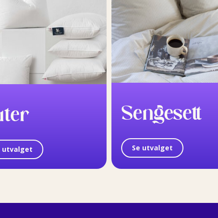
Sengesett
uter
Se utvalget
 utvalget