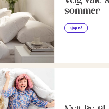
sommer
Kjøp nå
Nytt liv ti