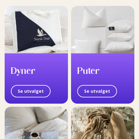
Dyner
Puter
Se utvalget
Se utvalget