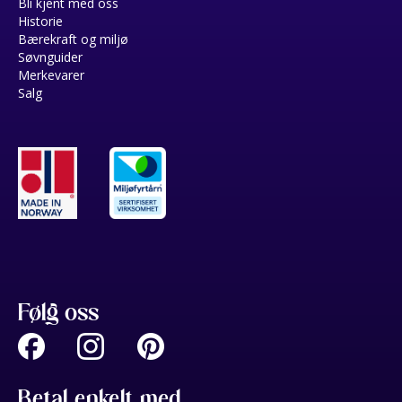
Bli kjent med oss
Historie
Bærekraft og miljø
Søvnguider
Merkevarer
Salg
Følg oss
Betal enkelt med