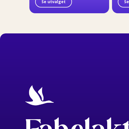
Se utvalget
Se