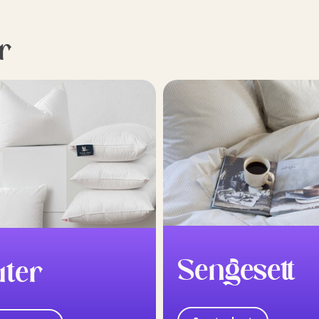
r
Sengesett
uter