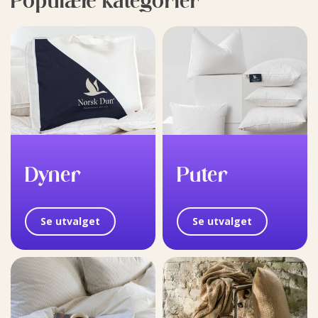
Populære kategorier
Dyner
Puter
Se utvalget
Se utvalget